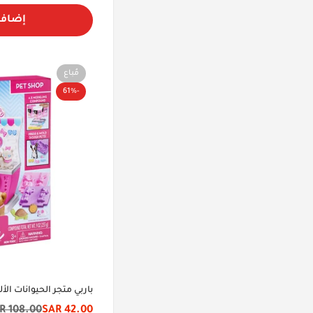
إضافة
مُباع
-61%
باربي متجر الحيوانات ال
108.00 SAR
42.00 SAR
سعر
السعر