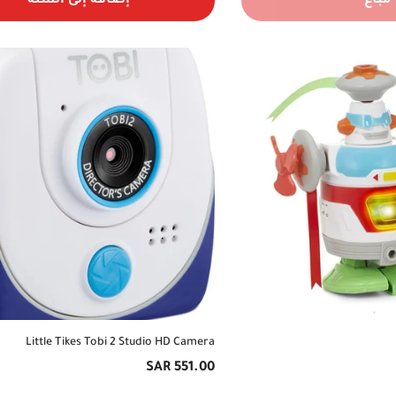
مُباع
إضافة إلى السلة
Little Tikes Tobi 2 Studio HD Camera
Confirm your age
السعر
551.00 SAR
الأصلي
Are you 18 years old or older?