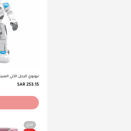
خصم ٤٠٪ أو أكثر
خصم ٥٠٪ أو أكثر
جميع العروض
نيوبوي الرجل الآلي المبر
السعر
253.15 SAR
الأصلي
مُباع