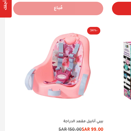
مُباع
-34%
بيبي أنابيل مقعد الدراجة
150.00 SAR
99.00 SAR
سعر
السعر