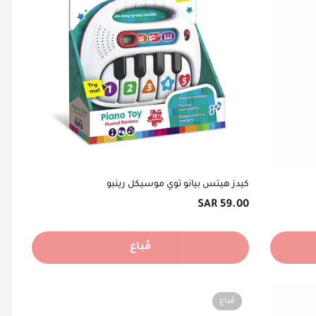
كيدز هيتس بيانو توي موسيكل رينبو
السعر
59.00 SAR
الأصلي
مُباع
مُباع