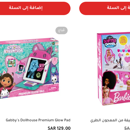
 إلى السلة
إضافة إلى السلة
Yes, I am
No, I'm not
مُباع
أليفة من المعجون الطري
Gabby's Dollhouse Premium Glow Pad
السعر
129.00 SAR