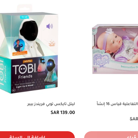
دمية بيبي حبيبي - دميتي التفاعلية قياس 16 إنشاً
ليتل تايكس توبي فريندز بيبر
السعر
139.00 SAR
الأصلي