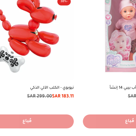
-38%
 14 إنشاً
نيوبوي - الكلب الآلي الذكي
299.00 SAR
183.11 SAR
سعر
السعر
الخصم
الأصلي
مُباع
مُباع