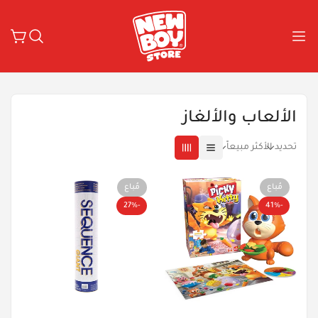
الألعاب والألغاز
تحديد
الأكثر مبيعاً
مُباع
مُباع
-27%
-41%