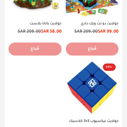
جولايث دو نت ويك دادي
جولايث بانانا بلاست
209.00 SAR
58.00 SAR
209.00 SAR
99.00 SAR
سعر
السعر
سعر
السعر
الخصم
الأصلي
الخصم
الأصلي
مُباع
مُباع
-48%
جولايث نيكسيوب 3x3 كلاسيك