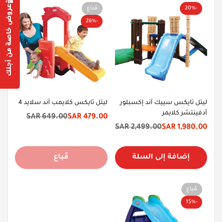
عروض خاصة من أجلك
-20%
مُباع
-26%
Confirm your age
Are you 18 years old or older?
Yes, I am
No, I'm not
ليتل تايكس سييك آند إكسبلور
ليتل تايكس كلايمب آند سلايد 4
أدفينتشر كلايمر
649.00 SAR
479.00 SAR
سعر
السعر
2,499.00 SAR
1,980.00 SAR
سعر
السعر
الخصم
الأصلي
الخصم
الأصلي
إضافة إلى السلة
مُباع
مُباع
-15%