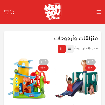
منزلقات وأرجوحات
تحديد
الأكثر مبيعاً
مُباع
مُباع
-49%
-53%