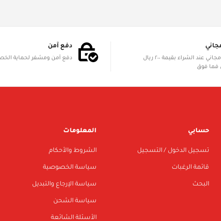
Confirm your age
Are you 18 years old or older?
جاني
دفع آمن
الشحن مجاني عند الشراء بقيمة ٢٠٠ ريال
دفع آمن ومشفر لحماية الخ
Yes, I am
No, I'm not
فما فوق
حسابي
المعلومات
تسجيل الدخول / التسجيل
الشروط والأحكام
قائمة الرغبات
سياسة الخصوصية
البحث
سياسة الإرجاع والتبديل
سياسة الشحن
الأسئلة الشائعة