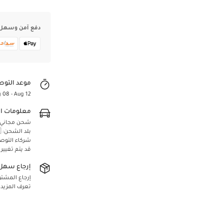
دفع آمن وسهل
موعد التوص
 08 - Aug 12
معلومات ا
Confirm your age
شحن مجاني لجميع 
بلد الشحن: 🇸🇦 المملكة العربية السعودية
Are you 18 years old or older?
شركاء التوص
قد يتم تغيير
Yes, I am
No, I'm not
إرجاع سهل 
إرجاع المشتريا
تعرف المزيد