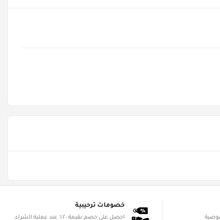
خصومات ترحيبية
صوصية
احصل على خصم بقيمة ٢٠٪ عند عملية الشراء