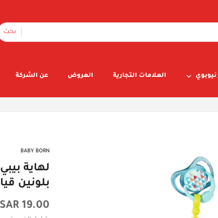
بحث
نيوبوي
العلامات التجارية
العروض
عن الشركة
BABY BORN
لهاية بيب
بلونين قياس 3
السعر
19.00 SAR