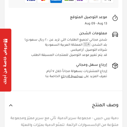
موعد التوصيل المتوقع
Aug 09 - Aug 13
معلومات الشحن
شحن مجاني لجميع الطلبات التي تزيد عن ٢٠٠ ريال سعودي!
عروض خاصة من أجلك
بلد الشحن: 🇸🇦 المملكة العربية السعودية
شركاء التوصيل: أراميكس
قد يتم تغيير موعد التوصيل للمنتجات المسبقة الطلب
Confirm your age
إرجاع سهل ومجاني
Are you 18 years old or older?
إرجاع المشتريات بسهولة مجاناً خلال ٧ أيام.
تعرف المزيد على
سياسية الإرجاع
الخاصة بنا
Yes, I am
No, I'm not
وصف المنتج
دمية بيبي حبيبي - مجموعة سرير الدمية: تأتي مع سريرٍ مميّز ومجموعة
متنوّعة من الإكسسوارات الرائعة. تتمتّع الدمية بميّزات واقعيّة