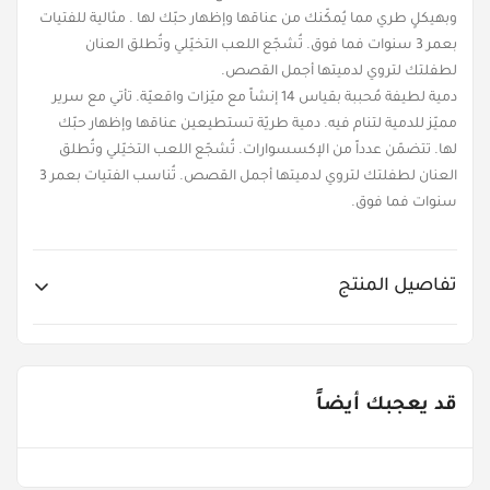
وبهيكلٍ طري مما يُمكّنك من عناقها وإظهار حبّك لها . مثالية للفتيات
بعمر 3 سنوات فما فوق. تُشجّع اللعب التخيّلي وتُطلق العنان
لطفلتك لتروي لدميتها أجمل القصص.
دمية لطيفة مُحببة بقياس 14 إنشاً مع ميّزات واقعيّة. تأتي مع سرير
مميّز للدمية لتنام فيه. دمية طريّة تستطيعين عناقها وإظهار حبّك
لها. تتضمّن عدداً من الإكسسوارات. تُشجّع اللعب التخيّلي وتُطلق
العنان لطفلتك لتروي لدميتها أجمل القصص. تُناسب الفتيات بعمر 3
سنوات فما فوق.
تفاصيل المنتج
Item No.
BH-697919
قد يعجبك أيضاً
Age Groups
من ٣ - ٥ سنوات