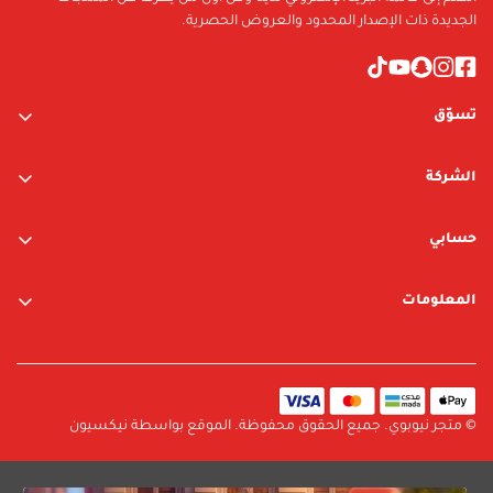
1 doll, 1 sleeping basket, 1 pillow, 1 plate, 1 spoon, 1 fork, 1 rattle toy
الجديدة ذات الإصدار المحدود والعروض الحصرية.
تسوّق
ألعاب الأولاد
الشركة
ألعاب البنات
عن الشركة
متجر نيوبوي
حسابي
اتصل بنا
متجر ليغو
تسجيل الدخول / التسجيل
المعلومات
العلامات التجارية
قائمة الرغبات
الشروط والأحكام
البحث
سياسة الخصوصية
سياسة الإرجاع والتبديل
© متجر نيوبوي. جميع الحقوق محفوظة. الموقع بواسطة نيكسيون
سياسة الشحن
الأسئلة الشائعة