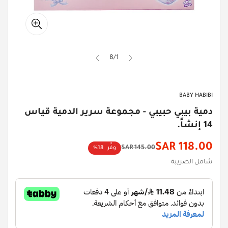
8
/
1
BABY HABIBI
دمية بيبي حبيبي - مجموعة سرير الدمية قياس
14 إنشاً.
118.00 SAR
145.00 SAR
وفِّر
18%
سعر
السعر
شامل الضريبة
الأصلي
الخصم