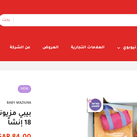
بحث
نيوبوي
العلامات التجارية
العروض
عن الشركة
NEW
BABY MAZIUNA
بيبي مزيون
18 إنشاً