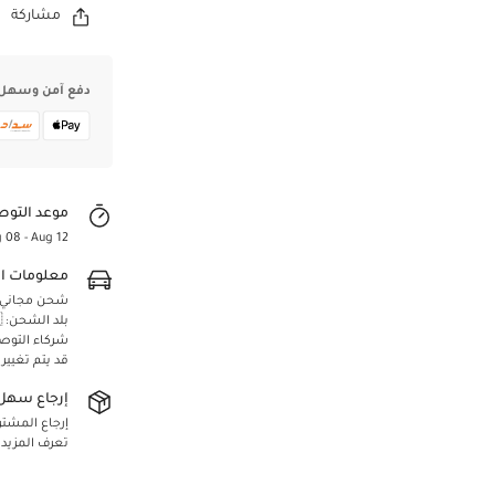
مشاركة
دفع آمن وسهل
موعد التوص
 08 - Aug 12
معلومات ا
شحن مجاني لجميع 
بلد الشحن: 🇸🇦 المملكة العربية السعودية
شركاء التوص
قد يتم تغيير
Confirm your age
إرجاع سهل 
Are you 18 years old or older?
إرجاع المشتريا
تعرف المزيد
Yes, I am
No, I'm not