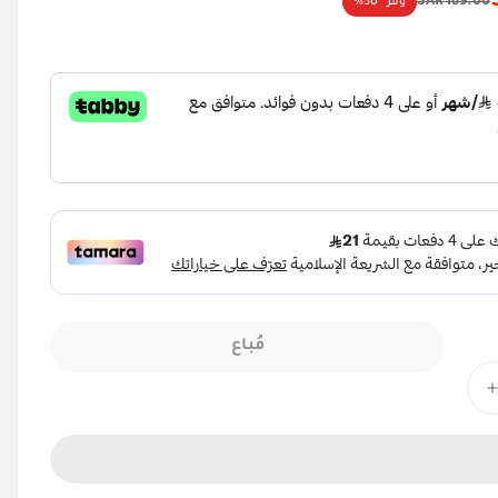
169.00 SAR
وفِّر
50%
مُباع