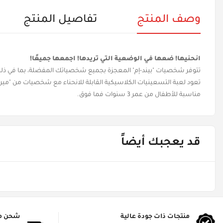
وصف المنتج
تفاصيل المنتج
انحنيها! ضعها في الوضعية التي تريدها! اجمعها جميعًا!
تتوفر شخصيات "بيند-إم" المعجزة بجميع شخصياتك المفضلة، بما في ذلك:
تعود لعبة التسعينيات الكلاسيكية القابلة للانحناء مع شخصيات من "ميراكي
مناسبة للأطفال من عمر 3 سنوات فما فوق.​
قد يعجبك أيضاً
منتجات ذات جودة عالية
شحن م