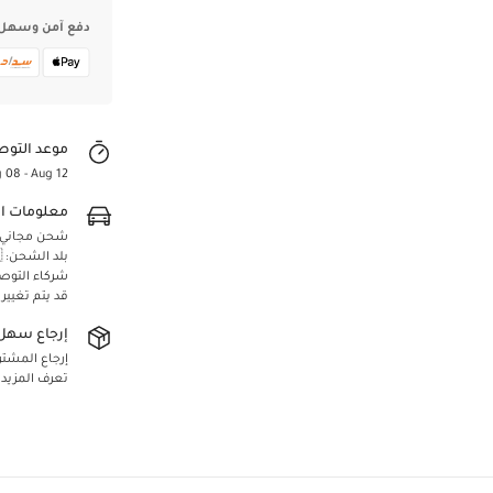
دفع آمن وسهل
موعد التوص
 08 - Aug 12
معلومات ا
شحن مجاني لجميع 
بلد الشحن: 🇸🇦 المملكة العربية السعودية
Confirm your age
شركاء التوص
قد يتم تغيير
Are you 18 years old or older?
إرجاع سهل 
إرجاع المشتريا
Yes, I am
No, I'm not
تعرف المزيد