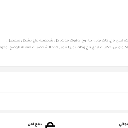
 ليدي باج، كات نوير، رينا روج، وهوك موث. كل شخصية تُباع بشكل منفصل.
ولوس: حكايات ليدي باج وكات نوير"! تتميز هذه الشخصيات القابلة للوضع بوجود أذر
جاني
دفع آمن