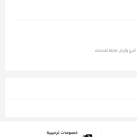
ع وأرجل قابلة للانحناء.
خصومات ترحيبية