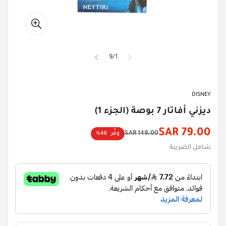
9
/
1
DISNEY
ديزني أفاتار 7 بوصة (الجزء 1)
79.00 SAR
149.00 SAR
وفِّر
46%
سعر
السعر
شامل الضريبة
الأصلي
الخصم