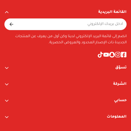
القائمة البريدية
Material
Plastic
Included in Package
انضم إلى قائمة البريد الإلكتروني لدينا وكن أول من يعرف عن المنتجات
FIGURE, ACCESSORY, BASE
الجديدة ذات الإصدار المحدود والعروض الحصرية.
تسوّق
ألعاب الأولاد
الشركة
ألعاب البنات
عن الشركة
متجر نيوبوي
حسابي
اتصل بنا
متجر ليغو
تسجيل الدخول / التسجيل
المعلومات
العلامات التجارية
قائمة الرغبات
الشروط والأحكام