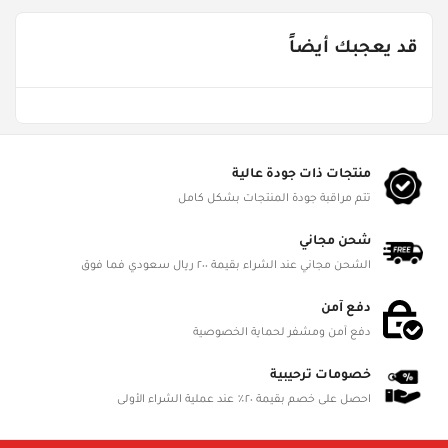
TMP-16300
قد يعجبك أيضاً
Age Groups
من ٨ - ١٣ سنة
Gender
ألعاب للجنسين
منتجات ذات جودة عالية
تتم مراقبة جودة المنتجات بشكل كامل
Product Dimensions
L 6.35cm, W 15.24cm, H 27.94cm
شحن مجاني
الشحن مجاني عند الشراء بقيمة ٢٠٠ ريال سعودي فما فوق
Battery Status
Not Required
دفع آمن
دفع آمن ومشفر لحماية الخصوصية
Battery Included
No
خصومات ترحيبية
احصل على خصم بقيمة ٢٠٪ عند عملية الشراء الأولى
Battery Details
NA