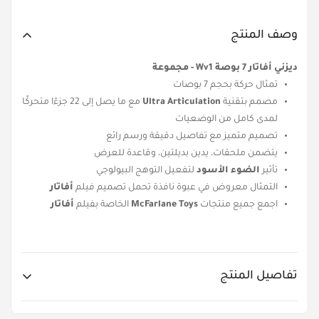
وصف المنتج
ديزني أفاتار 7 بوصة Wv1 - مجموعة
تمثال حركة بحجم 7 بوصات
مصمم بتقنية
Ultra Articulation
مع ما يصل إلى 22 جزءًا متحركًا
لمدى كامل من الوضعيات
تصميم متميز مع تفاصيل دقيقة ورسم رائع
يتضمن ملحقات، يدين بديلتين، وقاعدة للعرض
تأثير
الضوء الأسود
لتفعيل التوهج البيولوجي
التمثال معروض في عبوة نافذة تحمل تصميم فيلم
أفاتار
اجمع جميع منتجات
McFarlane Toys
الخاصة بفيلم
أفاتار
تفاصيل المنتج
Item No.