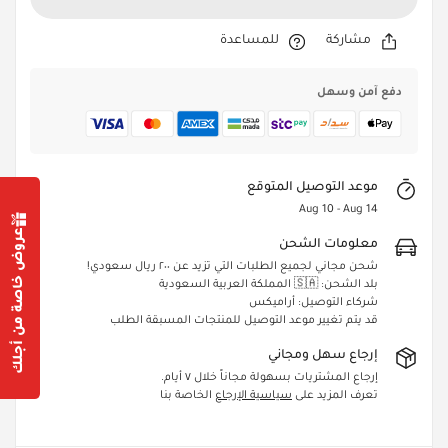
مشاركة
للمساعدة
دفع آمن وسهل
موعد التوصيل المتوقع
Aug 10 - Aug 14
عروض خاصة من أجلك
معلومات الشحن
شحن مجاني لجميع الطلبات التي تزيد عن ٢٠٠ ريال سعودي!
بلد الشحن: 🇸🇦 المملكة العربية السعودية
Confirm your age
شركاء التوصيل: أراميكس
قد يتم تغيير موعد التوصيل للمنتجات المسبقة الطلب
Are you 18 years old or older?
إرجاع سهل ومجاني
Yes, I am
No, I'm not
إرجاع المشتريات بسهولة مجاناً خلال ٧ أيام.
تعرف المزيد على
سياسية الإرجاع
الخاصة بنا