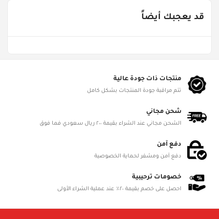
SMB-109258280038
قد يعجبك أيضاً
Age Groups
Gender
Product Dimensions
منتجات ذات جودة عالية
L 30cm, W 15cm, H 20cm
تتم مراقبة جودة المنتجات بشكل كامل
Battery Status
شحن مجاني
الشحن مجاني عند الشراء بقيمة ٢٠٠ ريال سعودي فما فوق
Battery Included
دفع آمن
Battery Details
دفع آمن ومشفر لحماية الخصوصية
Material
خصومات ترحيبية
احصل على خصم بقيمة ٢٠٪ عند عملية الشراء الأولى
Included in Package
TBA