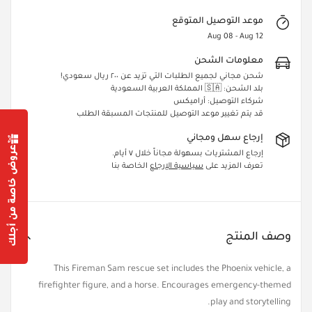
موعد التوصيل المتوقع
Aug 08 - Aug 12
معلومات الشحن
شحن مجاني لجميع الطلبات التي تزيد عن ٢٠٠ ريال سعودي!
بلد الشحن: 🇸🇦 المملكة العربية السعودية
شركاء التوصيل: أراميكس
قد يتم تغيير موعد التوصيل للمنتجات المسبقة الطلب
إرجاع سهل ومجاني
عروض خاصة من أجلك
إرجاع المشتريات بسهولة مجاناً خلال ٧ أيام.
تعرف المزيد على
سياسية الإرجاع
الخاصة بنا
Confirm your age
Are you 18 years old or older?
وصف المنتج
Yes, I am
No, I'm not
This Fireman Sam rescue set includes the Phoenix vehicle, a
firefighter figure, and a horse. Encourages emergency-themed
play and storytelling.