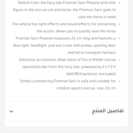
Vehicle from the fairy tale Fireman Sam Phoenix with title
figure in the rescue suit and horse, the Fireman Sam goes to
save the horse in need
The vehicle has light effects and sound effects for preserving
the action, allows you to quickly save the horse
Fireman Sam Phoenix measures 23 cm long and features a
blue light, headlight, pull-out crane with pulley, opening door
and horse transport harness
Extensive accessories allow hours of fun in lifelike rescue
operations like from the fairy tale, powered by 2 x 1.5 V
AAA/R03 batteries (included)
Simba Licensed toy Fireman Sam is safe and suitable for
children aged 3 and up, size: 23 cm
تفاصيل المنتج
Item No.