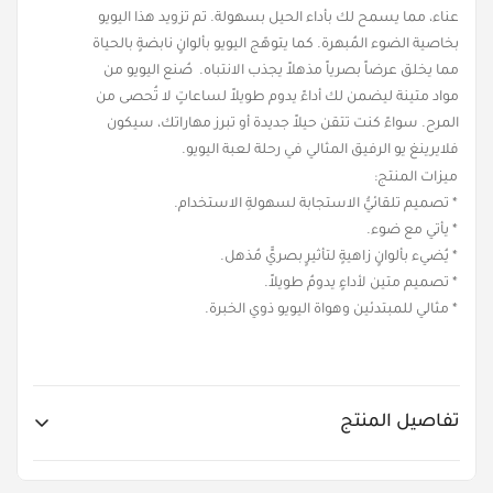
عناء، مما يسمح لك بأداء الحيل بسهولة. تم تزويد هذا اليويو
بخاصية الضوء المُبهرة. كما يتوهّج اليويو بألوانٍ نابضةٍ بالحياة
مما يخلق عرضاً بصرياً مذهلاً يجذب الانتباه. صُنع اليويو من
مواد متينة ليضمن لك أداءً يدوم طويلاً لساعاتٍ لا تُحصى من
المرح. سواءً كنت تتقن حيلاً جديدة أو تبرز مهاراتك، سيكون
فلايرينغ يو الرفيق المثالي في رحلة لعبة اليويو.
ميزات المنتج:
* تصميم تلقائيُّ الاستجابة لسهولةِ الاستخدام.
* يأتي مع ضوء.
* يُضيء بألوانٍ زاهيةٍ لتأثيرٍ بصريٍّ مُذهل.
* تصميم متين لأداءٍ يدومُ طويلاً.
* مثالي للمبتدئين وهواة اليويو ذوي الخبرة.
تفاصيل المنتج
Item No.