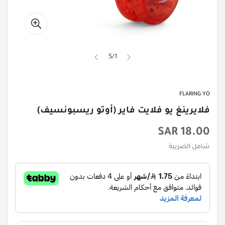
5
/
1
FLARING YO
فلايرينغ يو فلايت فاير (أوتو ريسبونسيف)
السعر
18.00 SAR
الأصلي
شامل الضريبة