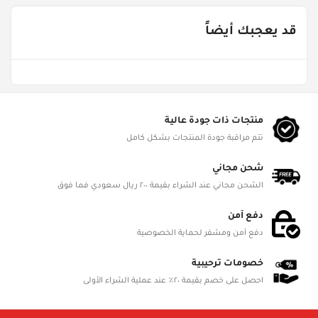
FYO-698142
قد يعجبك أيضاً
Age Groups
من ٣ - ٥ سنوات
Gender
منتجات ذات جودة عالية
Product Dimensions
تتم مراقبة جودة المنتجات بشكل كامل
L 18cm, W 4.3cm, H 23cm
شحن مجاني
Battery Status
الشحن مجاني عند الشراء بقيمة ٢٠٠ ريال سعودي فما فوق
Not Required
دفع آمن
Battery Included
دفع آمن ومشفر لحماية الخصوصية
No
خصومات ترحيبية
Battery Details
احصل على خصم بقيمة ٢٠٪ عند عملية الشراء الأولى
NA