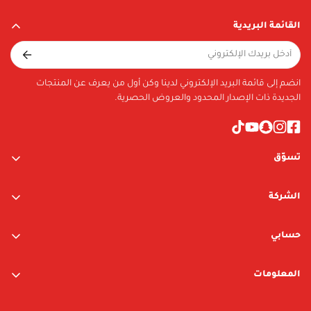
Material
القائمة البريدية
PS material + iron parts
Included in Package
TBA
انضم إلى قائمة البريد الإلكتروني لدينا وكن أول من يعرف عن المنتجات
الجديدة ذات الإصدار المحدود والعروض الحصرية.
تسوّق
ألعاب الأولاد
الشركة
ألعاب البنات
عن الشركة
متجر نيوبوي
حسابي
اتصل بنا
متجر ليغو
تسجيل الدخول / التسجيل
المعلومات
العلامات التجارية
قائمة الرغبات
الشروط والأحكام
البحث