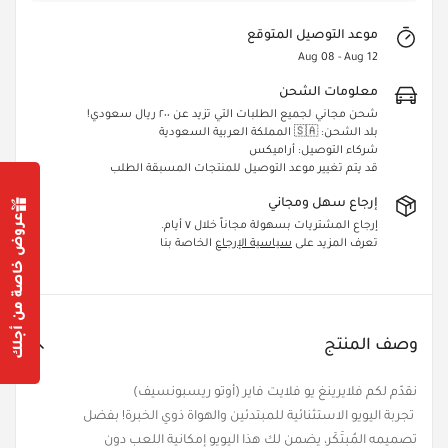
موعد التوصيل المتوقع
Aug 08 - Aug 12
معلومات الشحن
شحن مجاني لجميع الطلبات التي تزيد عن ٢٠٠ ريال سعودي!
بلد الشحن: 🇸🇦 المملكة العربية السعودية
شركاء التوصيل: أراميكس
قد يتم تغيير موعد التوصيل للمنتجات المسبقة الطلب
إرجاع سهل ومجاني
عروض خاصة من أجلك
إرجاع المشتريات بسهولة مجاناً خلال ٧ أيام.
تعرف المزيد على
سياسية الإرجاع
الخاصة بنا
Confirm your age
Are you 18 years old or older?
وصف المنتج
Yes, I am
No, I'm not
نقدّم لكم فلايرينغ يو فلايت فاير (أوتو ريسبونسيف)
تجربة اليويو الاستثنائية للمبتدئين والهواة ذوي الخبرة! بفضل
تصميمه المُبتَكَر، يضمن لك هذا اليويو إمكانية اللعب دون