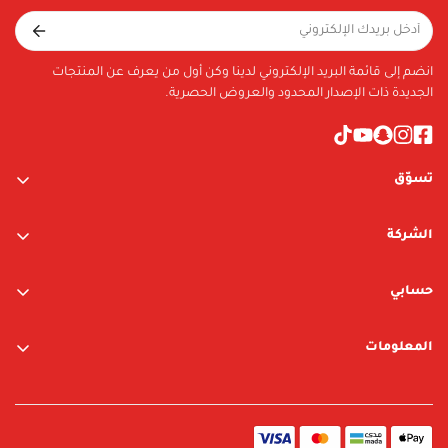
PMMA/Zinc alloy(Zn)
Included in Package
انضم إلى قائمة البريد الإلكتروني لدينا وكن أول من يعرف عن المنتجات
الجديدة ذات الإصدار المحدود والعروض الحصرية.
تسوّق
ألعاب الأولاد
الشركة
ألعاب البنات
عن الشركة
متجر نيوبوي
حسابي
اتصل بنا
متجر ليغو
تسجيل الدخول / التسجيل
المعلومات
العلامات التجارية
قائمة الرغبات
الشروط والأحكام
البحث
سياسة الخصوصية