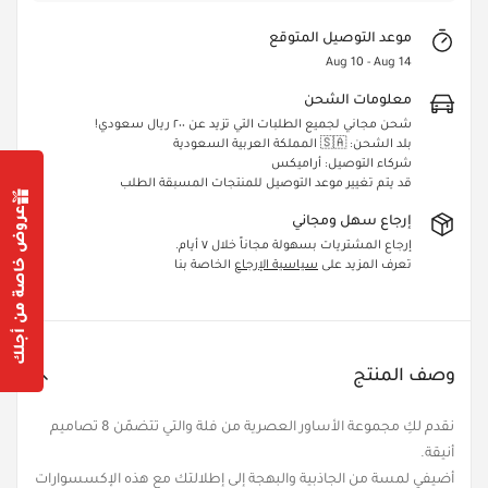
موعد التوصيل المتوقع
Aug 10 - Aug 14
معلومات الشحن
شحن مجاني لجميع الطلبات التي تزيد عن ٢٠٠ ريال سعودي!
بلد الشحن: 🇸🇦 المملكة العربية السعودية
شركاء التوصيل: أراميكس
قد يتم تغيير موعد التوصيل للمنتجات المسبقة الطلب
عروض خاصة من أجلك
إرجاع سهل ومجاني
إرجاع المشتريات بسهولة مجاناً خلال ٧ أيام.
تعرف المزيد على
سياسية الإرجاع
الخاصة بنا
Confirm your age
Are you 18 years old or older?
Yes, I am
No, I'm not
وصف المنتج
نقدم لكِ مجموعة الأساور العصرية من فلة والتي تتضمّن 8 تصاميم
أنيقة.
أضيفي لمسة من الجاذبية والبهجة إلى إطلالتك مع هذه الإكسسوارات