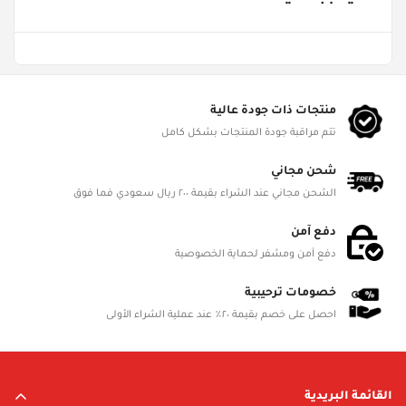
Age Groups
من ٣ - ٥ سنوات
Gender
ألعاب البنات
منتجات ذات جودة عالية
تتم مراقبة جودة المنتجات بشكل كامل
Product Dimensions
L cm, W cm, H cm
شحن مجاني
الشحن مجاني عند الشراء بقيمة ٢٠٠ ريال سعودي فما فوق
Battery Status
Not Required
دفع آمن
دفع آمن ومشفر لحماية الخصوصية
Battery Included
No
خصومات ترحيبية
احصل على خصم بقيمة ٢٠٪ عند عملية الشراء الأولى
Battery Details
NA
القائمة البريدية
Material