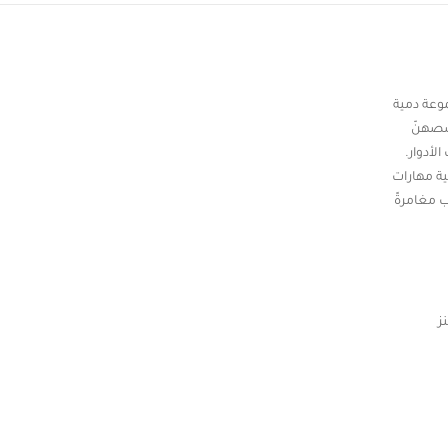
Confirm your age
Are you 18 years old or older?
موعة دمية
قصصهنّ
Yes, I am
No, I'm not
لأدوار.
تنمية مهارات
 مغامرةً
ز