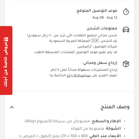
موعد التوصيل المتوقع
Aug 08 - Aug 12
معلومات الشحن
شحن مجاني لجميع الطلبات التي تزيد عن ٢٠٠ ريال سعودي!
بلد الشحن: 🇸🇦 المملكة العربية السعودية
عروض خاصة من أجلك
شركاء التوصيل: أراميكس
قد يتم تغيير موعد التوصيل للمنتجات المسبقة الطلب
Confirm your age
إرجاع سهل ومجاني
إرجاع المشتريات بسهولة مجاناً خلال ٧ أيام.
Are you 18 years old or older?
تعرف المزيد على
سياسية الإرجاع
الخاصة بنا
Yes, I am
No, I'm not
وصف المنتج
الإطار والسطح
: مصنوعان من سبيكة الألمنيوم (Alloy)
الشوكة
: مصنوعة من الفولاذ
الأبعاد عند الطي
: 669 × 100 × 231 ملم (الطول × العرض ×