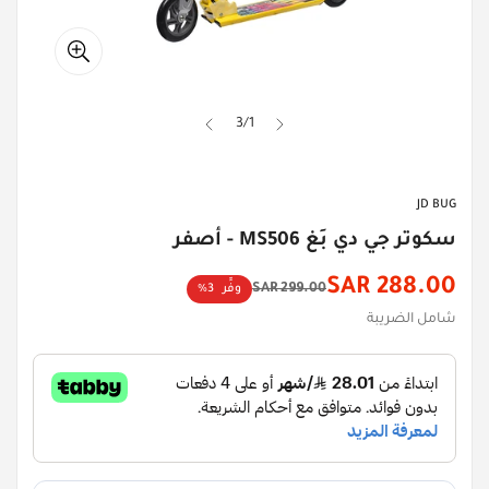
3
/
1
JD BUG
سكوتر جي دي بَغ MS506 - أصفر
288.00 SAR
299.00 SAR
وفِّر
3%
سعر
السعر
شامل الضريبة
الأصلي
الخصم