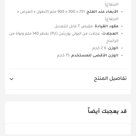
الارتفاع)
الأبعاد عند الفتح
: 751 × 300 × 900 ملم (الطول × العرض ×
الارتفاع)
مقود القيادة
: مقبض T قابل للتعديل
العجلات
: عجلات من البولي يوريثين (PU) بقطر 140 ملم ونواة من
الراتينج
الوزن
: 2.6 كجم
الوزن الأقصى للمستخدم
: 75 كجم
تفاصيل المنتج
Item No.
JDMS506-Y
قد يعجبك أيضاً
Age Groups
من ٥ - ٨ سنوات