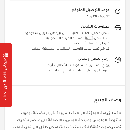
موعد التوصيل المتوقع
Aug 08 - Aug 12
معلومات الشحن
شحن مجاني لجميع الطلبات التي تزيد عن ٢٠٠ ريال سعودي!
بلد الشحن: 🇸🇦 المملكة العربية السعودية
شركاء التوصيل: أراميكس
قد يتم تغيير موعد التوصيل للمنتجات المسبقة الطلب
إرجاع سهل ومجاني
عروض خاصة من أجلك
إرجاع المشتريات بسهولة مجاناً خلال ٧ أيام.
تعرف المزيد على
سياسية الإرجاع
الخاصة بنا
Confirm your age
Are you 18 years old or older?
وصف المنتج
Yes, I am
No, I'm not
هذه الزرافة الملوّنة الزاهية، المزودة بأزرار مضيئة، ومواد
متنوعة الملمس ومريحة للّمس، بالإضافة إلى عنصر متحرك
يُصدر صوت "طَقطَقة"، ستجذب انتباه كل طفل إلى تجربة لعب