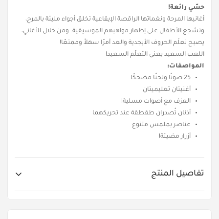
حسّي رائعة!
أغانيها المرحة ونغماتها الراقصة الإيقاعية تخلق أجواء مليئة بالمرح،
وتشجع الأطفال على إظهار مواهبهم الموسيقية. ومن خلال الأغاني،
يصبح تعلّم الحروف الأبجدية والعد أمرًا سهلاً وممتعًا!
اللعب السعيد يعني التعلّم السعيد!
المواصفات:
25 صوتًا ولحنًا مضحكًا
أغنيتان تعليميتان
العزف مع أصوات مسلية!
أذنان تُصدران طقطقة عند تحريكهما
عناصر بملمس متنوع
أزرار مضيئة!
تفاصيل المنتج
Item No.
KH10/002