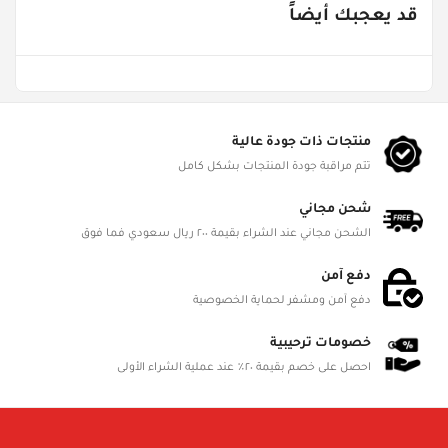
قد يعجبك أيضاً
Age Groups
من ١ - ٣ سنوات
Gender
ألعاب للجنسين
منتجات ذات جودة عالية
تتم مراقبة جودة المنتجات بشكل كامل
Product Dimensions
L 11.7cm, W 6.4cm, H 13.5cm
شحن مجاني
الشحن مجاني عند الشراء بقيمة ٢٠٠ ريال سعودي فما فوق
Battery Status
Required
دفع آمن
دفع آمن ومشفر لحماية الخصوصية
Battery Included
Yes
خصومات ترحيبية
احصل على خصم بقيمة ٢٠٪ عند عملية الشراء الأولى
Battery Details
2 AAA