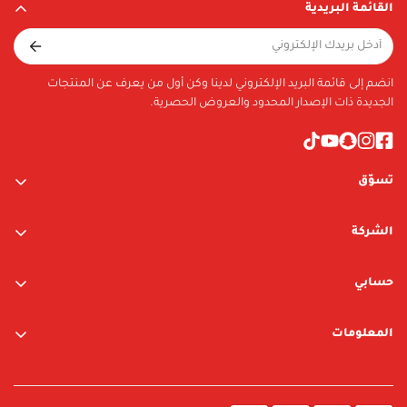
القائمة البريدية
Material
ABS+PVC
Included in Package
انضم إلى قائمة البريد الإلكتروني لدينا وكن أول من يعرف عن المنتجات
TBA
الجديدة ذات الإصدار المحدود والعروض الحصرية.
تسوّق
ألعاب الأولاد
الشركة
ألعاب البنات
عن الشركة
متجر نيوبوي
حسابي
اتصل بنا
متجر ليغو
تسجيل الدخول / التسجيل
المعلومات
العلامات التجارية
قائمة الرغبات
الشروط والأحكام
البحث
سياسة الخصوصية