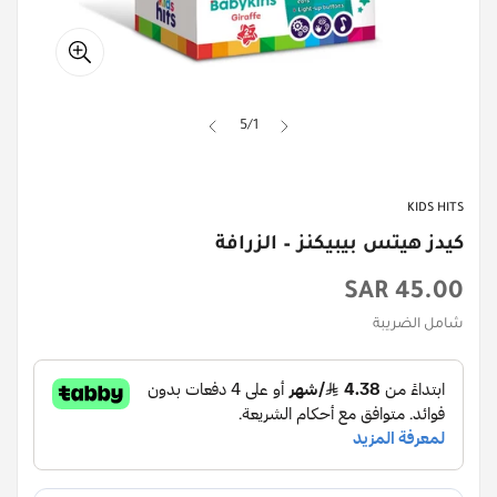
5
/
1
KIDS HITS
كيدز هيتس بيبيكنز – الزرافة
السعر
45.00 SAR
الأصلي
شامل الضريبة