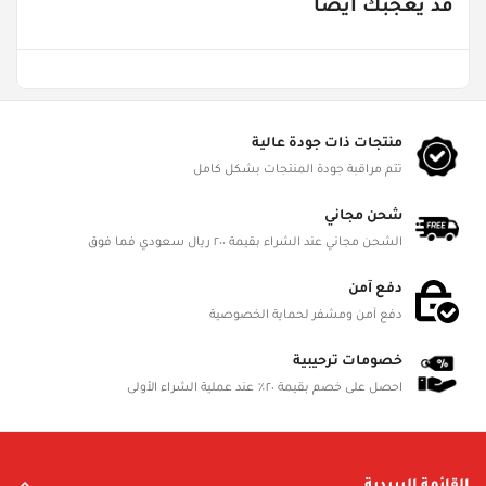
قد يعجبك أيضاً
Age Groups
Gender
Product Dimensions
منتجات ذات جودة عالية
L 12cm, W 10cm, H 8cm
تتم مراقبة جودة المنتجات بشكل كامل
Battery Status
شحن مجاني
الشحن مجاني عند الشراء بقيمة ٢٠٠ ريال سعودي فما فوق
Battery Included
دفع آمن
Battery Details
دفع آمن ومشفر لحماية الخصوصية
Material
خصومات ترحيبية
احصل على خصم بقيمة ٢٠٪ عند عملية الشراء الأولى
Included in Package
TBA
القائمة البريدية