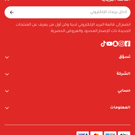
انضم إلى قائمة البريد الإلكتروني لدينا وكن أول من يعرف عن المنتجات
الجديدة ذات الإصدار المحدود والعروض الحصرية.
تسوّق
ألعاب الأولاد
الشركة
ألعاب البنات
عن الشركة
متجر نيوبوي
حسابي
اتصل بنا
متجر ليغو
تسجيل الدخول / التسجيل
المعلومات
العلامات التجارية
قائمة الرغبات
الشروط والأحكام
البحث
سياسة الخصوصية