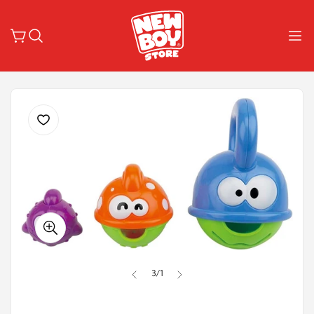
3
/
1