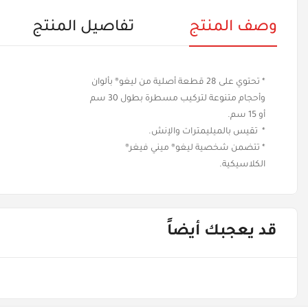
وصف المنتج
تفاصيل المنتج
* تحتوي على 28 قطعة أصلية من ليغو® بألوان
وأحجام متنوعة لتركيب مسطرة بطول 30 سم
أو 15 سم.
* تقيس بالميليمترات والإنش.
* تتضمن شخصية ليغو® ميني فيغر®
الكلاسيكية.
قد يعجبك أيضاً