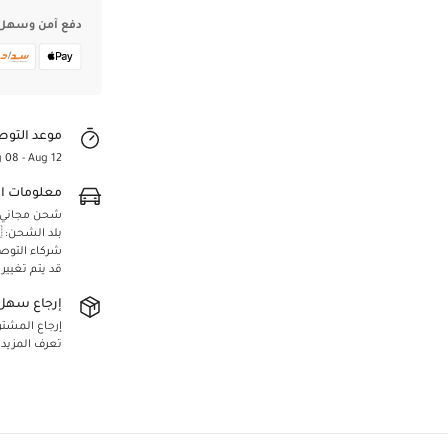
دفع آمن وسهل
موعد التوص
 08 - Aug 12
معلومات ا
شحن مجاني لجميع 
بلد الشحن: 🇸🇦 المملكة العربية السعودية
شركاء التوص
Confirm your age
قد يتم تغيير
إرجاع سهل 
Are you 18 years old or older?
إرجاع المشتريا
تعرف المزيد
Yes, I am
No, I'm not