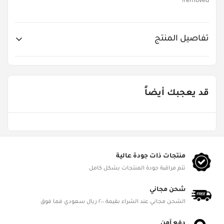
removed!
تفاصيل المنتج
Item No.
LIT-634321
قد يعجبك أيضاً
Age Groups
1 - 3 Years
Gender
Girls
منتجات ذات جودة عالية
تتم مراقبة جودة المنتجات بشكل كامل
Product Dimensions
L 59.06cm, W 22.56cm, H 39.37cm
شحن مجاني
الشحن مجاني عند الشراء بقيمة ٢٠٠ ريال سعودي فما فوق
Battery Status
NO
دفع آمن