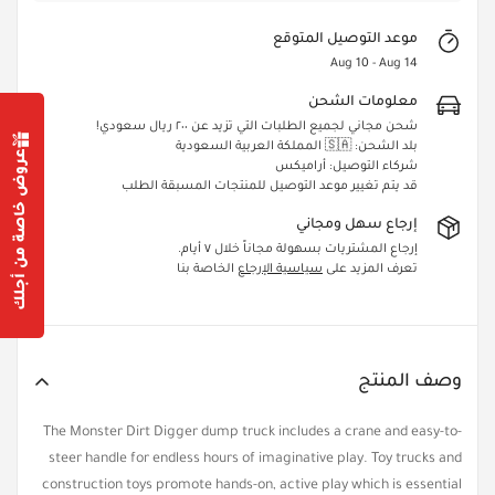
موعد التوصيل المتوقع
Aug 10 - Aug 14
معلومات الشحن
شحن مجاني لجميع الطلبات التي تزيد عن ٢٠٠ ريال سعودي!
بلد الشحن: 🇸🇦 المملكة العربية السعودية
عروض خاصة من أجلك
شركاء التوصيل: أراميكس
قد يتم تغيير موعد التوصيل للمنتجات المسبقة الطلب
Confirm your age
إرجاع سهل ومجاني
إرجاع المشتريات بسهولة مجاناً خلال ٧ أيام.
Are you 18 years old or older?
تعرف المزيد على
سياسية الإرجاع
الخاصة بنا
Yes, I am
No, I'm not
وصف المنتج
The Monster Dirt Digger dump truck includes a crane and easy-to-
steer handle for endless hours of imaginative play. Toy trucks and
construction toys promote hands-on, active play which is essential