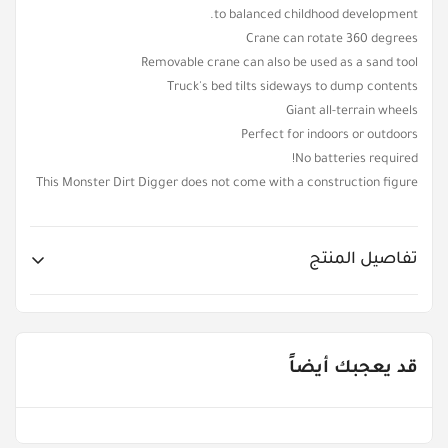
to balanced childhood development.
Crane can rotate 360 degrees
Removable crane can also be used as a sand tool
Truck's bed tilts sideways to dump contents
Giant all-terrain wheels
Perfect for indoors or outdoors
No batteries required!
This Monster Dirt Digger does not come with a construction figure
تفاصيل المنتج
Item No.
LIT-650598
قد يعجبك أيضاً
Age Groups
من ١ - ٣ سنوات