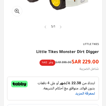
5
/
1
LITTLE TIKES
Little Tikes Monster Dirt Digger
229.00 SAR
399.00 SAR
وفِّر
42%
سعر
السعر
شامل الضريبة
الأصلي
الخصم