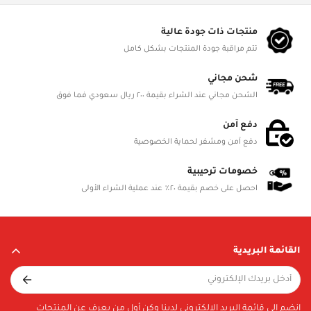
Gender
ألعاب الأولاد
منتجات ذات جودة عالية
تتم مراقبة جودة المنتجات بشكل كامل
Product Dimensions
L 55.88cm, W 30.48cm, H 26.67cm
شحن مجاني
الشحن مجاني عند الشراء بقيمة ٢٠٠ ريال سعودي فما فوق
Battery Status
Not Required
دفع آمن
دفع آمن ومشفر لحماية الخصوصية
Battery Included
No
خصومات ترحيبية
احصل على خصم بقيمة ٢٠٪ عند عملية الشراء الأولى
Battery Details
NA
القائمة البريدية
Material
Molded high quality plastic
Included in Package
انضم إلى قائمة البريد الإلكتروني لدينا وكن أول من يعرف عن المنتجات