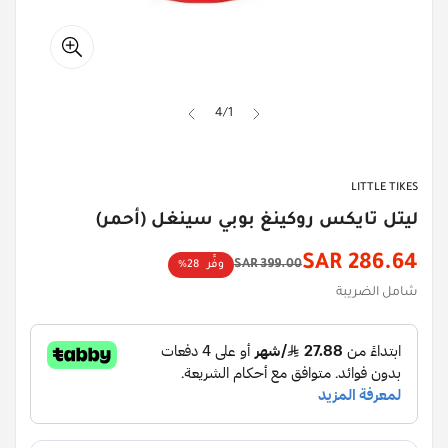
4
/
1
LITTLE TIKES
ليتل تايكس روكينغ بوبي سينغل (أحمر)
286.64 SAR
399.00 SAR
وفِّر
28%
سعر
السعر
شامل الضريبة
الأصلي
الخصم