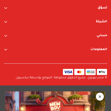
تسوّق
ألعاب الأولاد
الشركة
ألعاب البنات
عن الشركة
متجر نيوبوي
حسابي
اتصل بنا
متجر ليغو
تسجيل الدخول / التسجيل
المعلومات
العلامات التجارية
قائمة الرغبات
الشروط والأحكام
البحث
سياسة الخصوصية
سياسة الإرجاع والتبديل
© متجر نيوبوي. جميع الحقوق محفوظة. الموقع بواسطة نيكسيون
سياسة الشحن
الأسئلة الشائعة