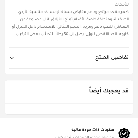
للأمهات.
ظهر مقعد مرتفع وداعم مقابض سهلة الإمساك: مناسبة للأيدي
الصغيرة، ومنطقة خاصة للأقدام تمنع الانزلاق. آذان مصنوعة من
القماش: للعب ناعم ومريح. الحجم المثالي: للاستخدام داخل المنزل أو
خارجه. الحد الأقصى للوزن: يصل إلى 50 رطلاً. تتطلّب بعض التركيب.
تفاصيل المنتج
Item No.
LIT-174254
قد يعجبك أيضاً
Age Groups
من ١ - ٣ سنوات
Gender
ألعاب البنات
منتجات ذات جودة عالية
تتم مراقبة جودة المنتجات بشكل كامل