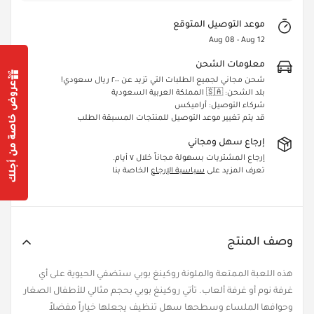
موعد التوصيل المتوقع
Aug 08 - Aug 12
معلومات الشحن
شحن مجاني لجميع الطلبات التي تزيد عن ٢٠٠ ريال سعودي!
عروض خاصة من أجلك
بلد الشحن: 🇸🇦 المملكة العربية السعودية
شركاء التوصيل: أراميكس
قد يتم تغيير موعد التوصيل للمنتجات المسبقة الطلب
Confirm your age
إرجاع سهل ومجاني
Are you 18 years old or older?
إرجاع المشتريات بسهولة مجاناً خلال ٧ أيام.
تعرف المزيد على
سياسية الإرجاع
الخاصة بنا
Yes, I am
No, I'm not
وصف المنتج
هذه اللعبة الممتعة والملونة روكينغ بوبي ستضفي الحيوية على أي
غرفة نوم أو غرفة ألعاب. تأتي روكينغ بوبي بحجم مثالي للأطفال الصغار
وحوافها الملساء وسطحها سهل تنظيف يجعلها خياراً مفضلاً