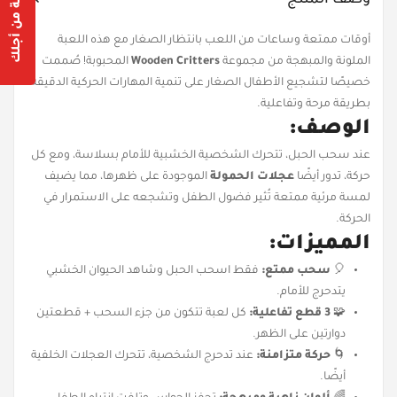
Are you 18 years old or older?
أوقات ممتعة وساعات من اللعب بانتظار الصغار مع هذه اللعبة
الملونة والمبهجة من مجموعة
Wooden Critters
المحبوبة! صُممت
Yes, I am
No, I'm not
خصيصًا لتشجيع الأطفال الصغار على تنمية المهارات الحركية الدقيقة
بطريقة مرحة وتفاعلية.
الوصف:
عند سحب الحبل، تتحرك الشخصية الخشبية للأمام بسلاسة، ومع كل
حركة، تدور أيضًا
عجلات الحمولة
الموجودة على ظهرها، مما يضيف
لمسة مرئية ممتعة تُثير فضول الطفل وتشجعه على الاستمرار في
الحركة.
المميزات:
🎈
سحب ممتع:
فقط اسحب الحبل وشاهد الحيوان الخشبي
يتدحرج للأمام.
🧩
3 قطع تفاعلية:
كل لعبة تتكون من جزء السحب + قطعتين
دوارتين على الظهر.
🌀
حركة متزامنة:
عند تدحرج الشخصية، تتحرك العجلات الخلفية
أيضًا.