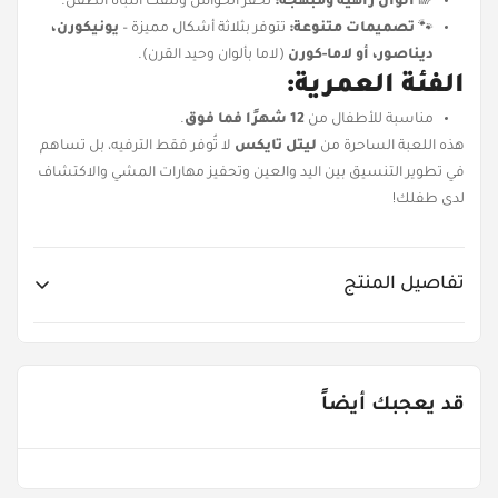
🌈
ألوان زاهية ومبهجة:
تحفز الحواس وتلفت انتباه الطفل.
🐾
تصميمات متنوعة:
تتوفر بثلاثة أشكال مميزة –
يونيكورن،
ديناصور، أو لاما-كورن
(لاما بألوان وحيد القرن).
الفئة العمرية:
مناسبة للأطفال من
12 شهرًا فما فوق
.
هذه اللعبة الساحرة من
ليتل تايكس
لا تُوفر فقط الترفيه، بل تساهم
في تطوير التنسيق بين اليد والعين وتحفيز مهارات المشي والاكتشاف
لدى طفلك!
تفاصيل المنتج
Item No.
LIT-651151
قد يعجبك أيضاً
Age Groups
من ١ - ٣ سنوات