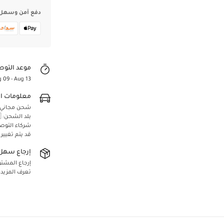
دفع آمن وسهل
موعد التوص
 09 - Aug 13
معلومات ا
شحن مجاني لجميع 
Confirm your age
بلد الشحن: 🇸🇦 المملكة العربية السعودية
شركاء التوص
قد يتم تغيير
Are you 18 years old or older?
إرجاع سهل 
Yes, I am
No, I'm not
إرجاع المشتريا
تعرف المزيد