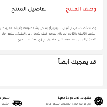
وصف المنتج
تفاصيل المنتج
وصلت أحدث دمى إل.أو.إل سربرايز أو.إم.جي بشخصياتها وأزيائها الفري
الشعر الأنيقة والأزياء الجريئة. يعرفن كيف يتميزن عن البقية... لأنهن جئن ل
تتضمّن المجموعة دمية داخل صندوق مع زي ومشط حصري.
قد يعجبك أيضاً
منتجات ذات جودة عالية
شحن م
تتم مراقبة جودة المنتجات بشكل كامل