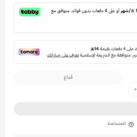
مُباع
للمساعدة