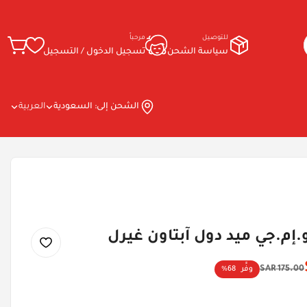
للتوصيل
مرحباً
سياسة الشحن
تسجيل الدخول / التسجيل
الشحن إلى:
السعودية
العربية
و.إم.جي ميد دول آبتاون غيرل
175.00 SAR
وفِّر
68%