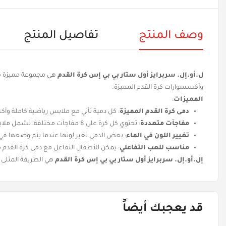
وصف المنتج
تفاصيل المنتج
ل.أو.إل. سربرايز أول ستار بي بي إس كرة القدم
هي مجموعة مميزة من 
وأكسسوارات كرة القدم المميزة.
المميزات
:
دمى كرة القدم المميزة
: كل دمية تأتي مع ملابس رياضية كاملة وأك
مفاجآت متعددة
: تحتوي كل كرة على 8 مفاجآت مختلفة، تشمل ملابس، أكسسوارات، وحركات خاصة بكرة القدم.
تغيير اللون في الماء
: بعض الدمى تغير لونها عندما يتم وضعها في
مناسب للعب التفاعلي
: يمكن للأطفال التفاعل مع دمى كرة القدم من
إل.أو.إل. سربرايز أول ستار بي بي إس كرة القدم
هي الطريقة المثلى 
قد يعجبك أيضاً