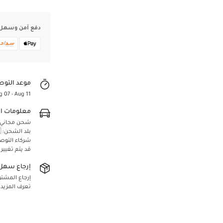
دفع آمن وسهل
موعد التوص
g 07 - Aug 11
معلومات ا
شحن مجاني لجميع 
بلد الشحن: 🇸🇦 المملكة العربية السعودية
شركاء التوص
قد يتم تغيير
Confirm your age
إرجاع سهل 
Are you 18 years old or older?
إرجاع المشتريا
تعرف المزيد
Yes, I am
No, I'm not