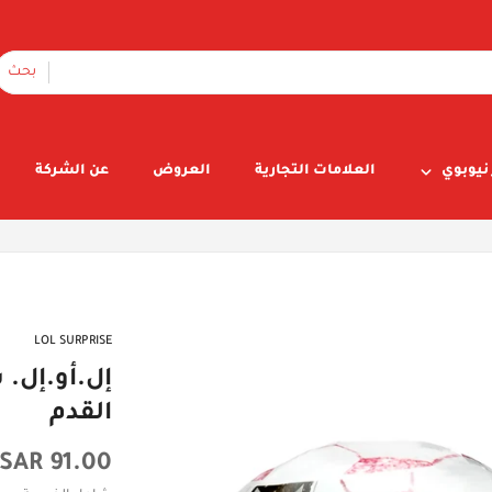
بحث
نيوبوي
العلامات التجارية
العروض
عن الشركة
LOL SURPRISE
إل.أو.إل. 
القدم
السعر
91.00 SAR