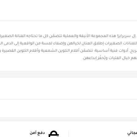
 سربرايز! هذه المجموعة الأنيقة والعملية تتضمّن كل ما تحتاجه الفنانة الصغيرة 
ن للفنانات الصغيرات إطلاق العنان لخيالهن وإضفاء لمسة من الواقعية إلى الدمى ا
ح. أدوات فنية أساسية: تتضمّن أقلام التلوين الشمعية وأقلام التلوين القصيرة
م خيال الفتيات ويُحفّز إبداعهن.
جاني
دفع آمن