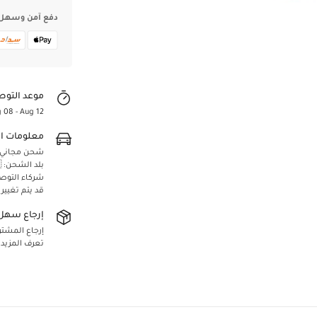
دفع آمن وسهل
موعد التوص
 08 - Aug 12
معلومات ا
شحن مجاني لجميع 
بلد الشحن: 🇸🇦 المملكة العربية السعودية
Confirm your age
شركاء التوص
قد يتم تغيير
Are you 18 years old or older?
إرجاع سهل 
إرجاع المشتريا
Yes, I am
No, I'm not
تعرف المزيد