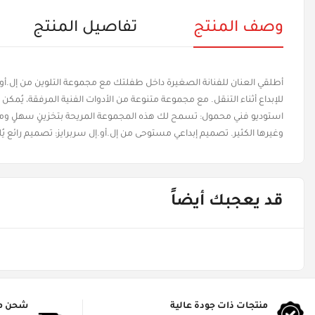
وصف المنتج
تفاصيل المنتج
أطلقي العنان للفنانة الصغيرة داخل طفلتك مع مجموعة التلوين من إل.أو.إل
للإبداع أثناء التنقل. مع مجموعة متنوعة من الأدوات الفنية المرفقة، يُمك
استوديو فني محمول: تسمح لك هذه المجموعة المريحة بتخزينٍ سهلٍ ومري
وغيرها الكثير. تصميم إبداعي مستوحى من إل.أو.إل سربرايز: تصميم رائع يُله
قد يعجبك أيضاً
منتجات ذات جودة عالية
شحن م