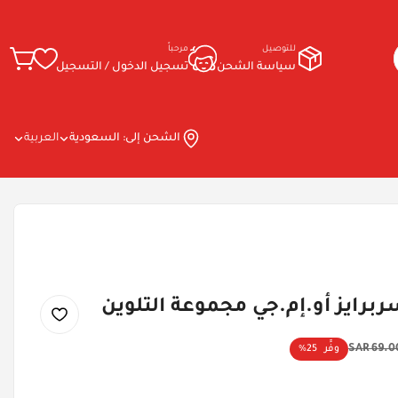
للتوصيل
مرحباً
سياسة الشحن
تسجيل الدخول / التسجيل
الشحن إلى:
السعودية
العربية
ربرايز أو.إم.جي مجموعة التلوين
69.00 S
وفِّر
25%