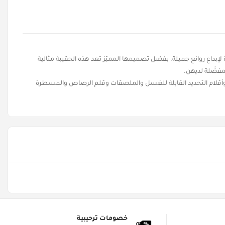
لإبداع روائع جميلة. بفضل تصميمها المميّز تعد هذه الحقيبة مثالية
لمفضّلة لديهن.
 وأقلام التحديد القابلة للغسل والملصقات وقلم الرصاص والمسطرة
خصومات ترحيبية