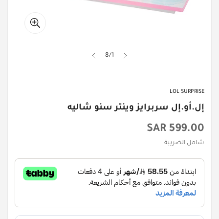
8
/
1
LOL SURPRISE
إل.أو.إل سربرايز وينتر سنو شاليه
السعر
599.00 SAR
الأصلي
شامل الضريبة