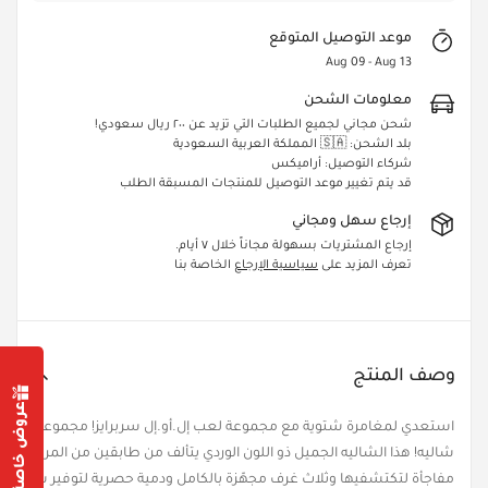
موعد التوصيل المتوقع
Aug 09 - Aug 13
معلومات الشحن
شحن مجاني لجميع الطلبات التي تزيد عن ٢٠٠ ريال سعودي!
بلد الشحن: 🇸🇦 المملكة العربية السعودية
شركاء التوصيل: أراميكس
قد يتم تغيير موعد التوصيل للمنتجات المسبقة الطلب
إرجاع سهل ومجاني
إرجاع المشتريات بسهولة مجاناً خلال ٧ أيام.
تعرف المزيد على
سياسية الإرجاع
الخاصة بنا
وصف المنتج
عروض خاصة من أجلك
استعدي لمغامرة شتوية مع مجموعة لعب إل.أو.إل سربرايز! مجموعة لعب و
Confirm your age
مفاجأة لتكتشفيها وثلاث غرف مجهّزة بالكامل ودمية حصرية لتوفير ساعات