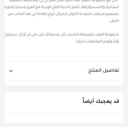
تأتي مع مجموعة اللعب هذه دمية آيس آيس بي بي بملابسها الشتوية
الساحرة وإكسسواراتها. تتميز بأحذية الثلج الوردية مع الفرو وسترة وتنورة
بتصميم مربعات متعددة الألوان لتشكل أروع إطلالة في هذا الجانب من
الجبل.
مجموعة اللعب مصممة لتناسب كل صديقاتكِ من دمى إل.أو.إل سربرايز
توتز وتوينز المفضلات لديكِ!
تفاصيل المنتج
Item No.
MGA-427735
قد يعجبك أيضاً
Age Groups
من ٣ - ٥ سنوات
Gender