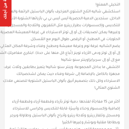
التخيلي الممتع!
Are you 18 years old or older?
استكشفي شاليه الثلج الشتوي المزخرف بألوان الباستيل الرائعة والمليء بال
الداخل، ستجدين الدمية الحصرية آيس آيس بي بي بأزيائها الشتوية الأنيقة والأسِ
Yes, I am
No, I'm not
للتكديس وإكسسوارات بطراز ريترو مثل التلفزيون والثلاجة والمسجل وألعا
وغيرها! يمكن لصديقات إل.أو.إل توتز الاسترخاء في غرفة المعيشة العصرية 
الحلويات في المطبخ، أو الرقص طوال اليوم مع المُسجّل.
يضم الشاليه غرفة نوم وغرفة معيشة ومطبخ وفناء وشرفة المكان المثالي 
إل.أو.إل توتز ودمى الأزياء توينز (تُباع كل منها على حدة). ابتكري مغامرتكِ ال
مع إل.أو.إل سربرايز!وينتر سنو شاليه!
اكتشفي ما بداخل المجموعة: وينتر سنو شاليه! يتميز بطابقين وثلاث غرف
مجهزة بالكامل بالإضافة إلى شرفة وفناء حيث يمكن لشخصياتك
الاسترخاء وكل ذلك بتصميم أنيق بألوان الباستيل الشتوية لتصنعي ملاذكِ
الشتوي المثالي!
أكثر من 15 مفاجأة لفتحها: دمية توتز بأزياء وقطعة أزياء وقطعة أزياء
إضافية وإكسسوار وحذاء وأسِرّة قابلة للتكديس وكراسي للاسترخاء
ومسجل وتلفاز ريترو وثلاجة ريترو وأدراج بألوان الباستيل وطاولة وبرجر
وبطاطا مقلية وبوشار وغيرها الكثير!