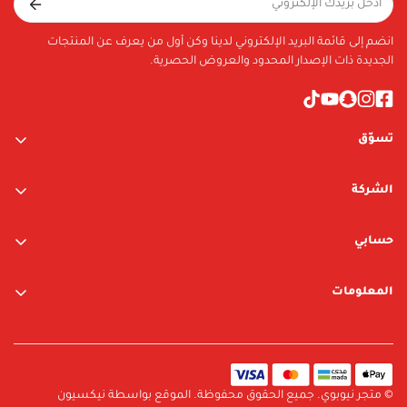
Included in Package
انضم إلى قائمة البريد الإلكتروني لدينا وكن أول من يعرف عن المنتجات
2-In-1 Nail Design Pen Nail Polish, 6 ml, Coral 144, Glitter 1.5 g
الجديدة ذات الإصدار المحدود والعروض الحصرية.
تسوّق
ألعاب الأولاد
الشركة
ألعاب البنات
عن الشركة
متجر نيوبوي
حسابي
اتصل بنا
متجر ليغو
تسجيل الدخول / التسجيل
المعلومات
العلامات التجارية
قائمة الرغبات
الشروط والأحكام
البحث
سياسة الخصوصية
سياسة الإرجاع والتبديل
© متجر نيوبوي. جميع الحقوق محفوظة. الموقع بواسطة نيكسيون