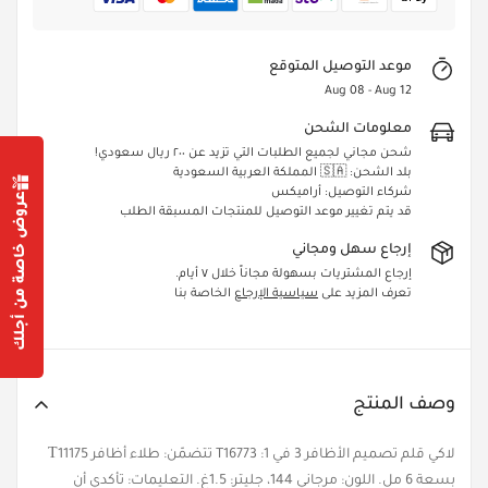
موعد التوصيل المتوقع
Aug 08 - Aug 12
معلومات الشحن
شحن مجاني لجميع الطلبات التي تزيد عن ٢٠٠ ريال سعودي!
بلد الشحن: 🇸🇦 المملكة العربية السعودية
شركاء التوصيل: أراميكس
عروض خاصة من أجلك
قد يتم تغيير موعد التوصيل للمنتجات المسبقة الطلب
إرجاع سهل ومجاني
Confirm your age
إرجاع المشتريات بسهولة مجاناً خلال ٧ أيام.
تعرف المزيد على
سياسية الإرجاع
الخاصة بنا
Are you 18 years old or older?
Yes, I am
No, I'm not
وصف المنتج
لاكي قلم تصميم الأظافر 3 في 1: T16773 تتضمّن: طلاء أظافر Т11175
بسعة 6 مل. اللون: مرجاني 144، جليتر: 1.5غ. التعليمات: تأكدي أن