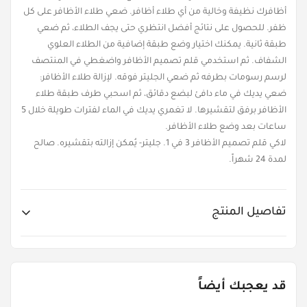
أظافرك نظيفة وخالية من أي طلاء أظافر. ضعي طلاء الأظافر على كل
ظفر. للحصول على نتائج أفضل انتظري حتى يجف الطلاء، ثم ضعي
طبقة ثانية. يمكنك اختيار وضع طبقة إضافية من الطلاء العلوي
الشفاف. ثم استخدمي قلم تصميم الأظافر واضغطي في المنتصف
لرسم رسومات بطرفه ثم ضعي الجليتر فوقه. لإزالة طلاء الأظافر:
ضعي يديك في ماء دافئ لبضع دقائق، ثم اسحبي طرف طبقة طلاء
الأظافر برفق لتقشيرها. لا تغمري يديك في الماء لفترات طويلة خلال 5
ساعات بعد وضع طلاء الأظافر.
لاكي قلم تصميم الأظافر 3 في 1. جليتر- يُمكن إزالته بتقشيره. صالح
لمدة 24 شهراً.
تفاصيل المنتج
Item No.
LUK-T16773
قد يعجبك أيضاً
Age Groups