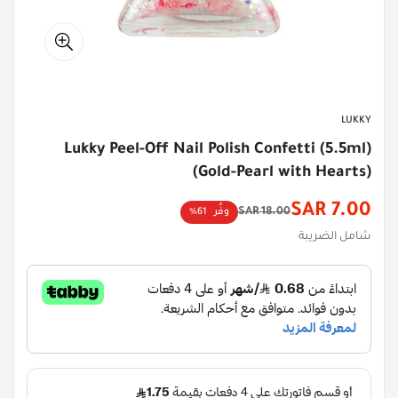
LUKKY
Lukky Peel-Off Nail Polish Confetti (5.5ml)
(Gold-Pearl with Hearts)
7.00 SAR
18.00 SAR
وفِّر
61%
سعر
السعر
شامل الضريبة
الأصلي
الخصم