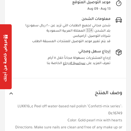
موعد التوصيل المتوقع
Aug 09 - Aug 13
معلومات الشحن
شحن مجاني لجميع الطلبات التي تزيد عن ٢٠٠ ريال سعودي!
بلد الشحن: 🇸🇦 المملكة العربية السعودية
شركاء التوصيل: أراميكس
عروض خاصة من أجلك
قد يتم تغيير موعد التوصيل للمنتجات المسبقة الطلب
إرجاع سهل ومجاني
Confirm your age
إرجاع المشتريات بسهولة مجاناً خلال ٧ أيام.
تعرف المزيد على
سياسية الإرجاع
الخاصة بنا
Are you 18 years old or older?
Yes, I am
No, I'm not
وصف المنتج
LUKKYâ„¢ Peel off water-based nail polish "Confetti-mix series":
Ð¢16749
Color: Gold-pearl mix with hearts
Directions: Make sure nails are clean and free of any make up or