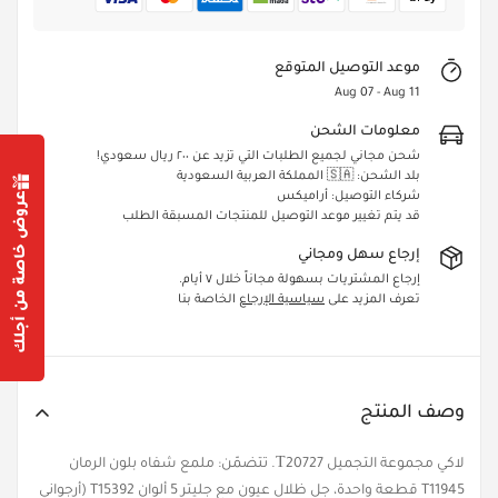
موعد التوصيل المتوقع
Aug 07 - Aug 11
معلومات الشحن
شحن مجاني لجميع الطلبات التي تزيد عن ٢٠٠ ريال سعودي!
بلد الشحن: 🇸🇦 المملكة العربية السعودية
عروض خاصة من أجلك
شركاء التوصيل: أراميكس
قد يتم تغيير موعد التوصيل للمنتجات المسبقة الطلب
إرجاع سهل ومجاني
Confirm your age
إرجاع المشتريات بسهولة مجاناً خلال ٧ أيام.
Are you 18 years old or older?
تعرف المزيد على
سياسية الإرجاع
الخاصة بنا
Yes, I am
No, I'm not
وصف المنتج
لاكي مجموعة التجميل Т20727. تتضمّن: ملمع شفاه بلون الرمان
T11945 قطعة واحدة، جل ظلال عيون مع جليتر 5 ألوان T15392 (أرجواني