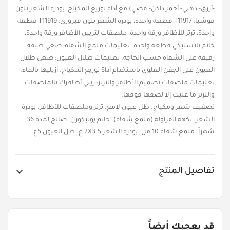
-أزرق- ذهبي- أحمر داكن- فضي) مع أداة توزيع المكياج، بودرة الشعر بلون
فوشيا: T11917 قطعة واحدة، بودرة الشعر بلون فيروزي: T11919 قطعة
واحدة، ترتر للأظافر ورقة واحدة، ملصقات لتزيين الأظافر ورقة واحدة،
خاتم بلاستيكي قطعة واحدة. تعليمات ملمع الشفاه: ضعي طبقة
رقيقة على الشفاه حسب الحاجة. تعليمات ظلال العيون: ضعي ظلال
العيون على الجفن العلوي باستخدام أداة توزيع المكياج. أزيليها بالماء.
تعليمات ملصقات تصميم الأظافر والترتر: زيني أظافرك بالملصقات
والترتر ما عليك إلا لصقها فوقها.
تصفيف شعر ومكياج. ظل عيون لامع. ترتز وملصقات للأظافر. بودرة
الشعر. نكهة الفراولة (ملمع شفاه). خاتم يونيكورن. صالح لمدة 36
شهراً. ملمع شفاه 10 مل. بودرة الشعر 2X3.5 غ. ظل العيون 5غ.
تفاصيل المنتج
Item No.
LUK-T20727
قد يعجبك أيضاً