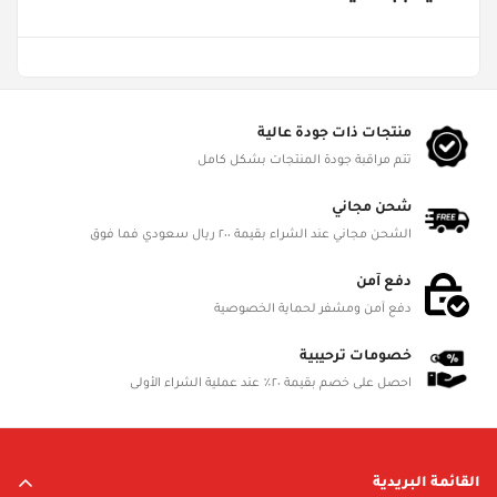
Age Groups
من ٣ - ٥ سنوات
Gender
ألعاب البنات
منتجات ذات جودة عالية
تتم مراقبة جودة المنتجات بشكل كامل
Product Dimensions
L 25cm, W 4cm, H 29cm
شحن مجاني
الشحن مجاني عند الشراء بقيمة ٢٠٠ ريال سعودي فما فوق
Battery Status
Not Required
دفع آمن
دفع آمن ومشفر لحماية الخصوصية
Battery Included
No
خصومات ترحيبية
احصل على خصم بقيمة ٢٠٪ عند عملية الشراء الأولى
Battery Details
NA
القائمة البريدية
Material