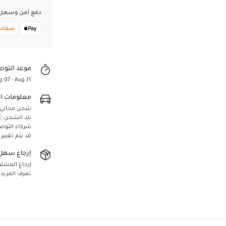
دفع آمن وسهل
موعد التوص
g 07 - Aug 11
معلومات ا
Confirm your age
شحن مجاني لجميع 
بلد الشحن: 🇸🇦 المملكة العربية السعودية
Are you 18 years old or older?
شركاء التوص
قد يتم تغيير
Yes, I am
No, I'm not
إرجاع سهل 
إرجاع المشتريا
تعرف المزيد