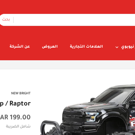
بحث
نيوبوي
العلامات التجارية
العروض
عن الشركة
NEW BRIGHT
p / Raptor
السعر
199.00 SAR
الأصلي
شامل الضريبة