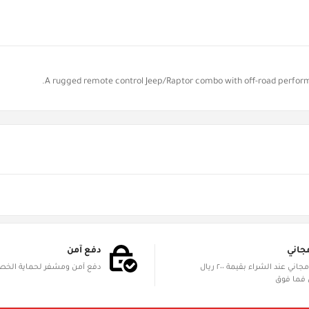
A rugged remote control Jeep/Raptor combo with off-road performan
جاني
دفع آمن
الشحن مجاني عند الشراء بقيمة ٢٠٠ ريال
دفع آمن ومشفر لحماية الخ
فما فوق