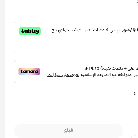
Def
مُباع