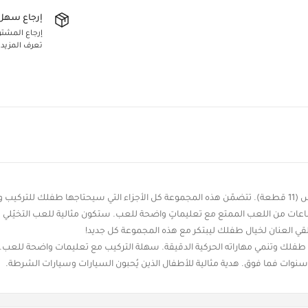
إرجاع سهل 
إرجاع المشتريا
تعرف المزيد
امنحي طفلك الفرصة ليعيش متعة لاتنتهي مع أسيمبلنغ كار سيت بوليس (11 قطعة). تتضمّن هذه المجموعة كل الأجزاء ا
قي العنان لخيال طفلك ليبتكر مع هذه المجموعة كل جديد!
ب. تُعزّز إبداع طفلك وتنمي مهاراته الحركية الدقيقة. سهلة التركيب مع تعليمات واضحة ل