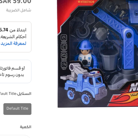
السعر
59.00 SAR
الأصلي
شامل الضريبة
الستايل:
ault Title
Default Title
الكمية