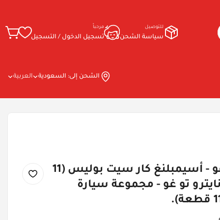
للتوصيل
مرحباً
سياسة الشحن
تسجيل الدخول / التسجيل
الشحن إلى:
السعودية
العربية
نايترو تو غو - أسيمبلنغ كار سيت بوليس (11
ايترو تو غو - مجموعة سيارة