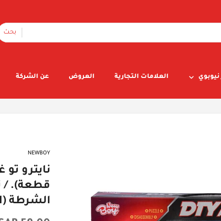
بحث
نيوبوي
العلامات التجارية
العروض
عن الشركة
NEWBOY
قطعة). / ن
الشرطة (11 قطعة).