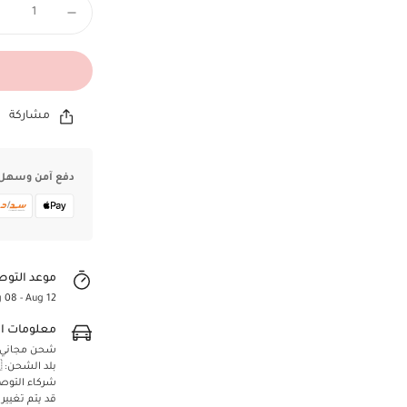
مشاركة
دفع آمن وسهل
موعد التوص
 08 - Aug 12
Confirm your age
معلومات ا
Are you 18 years old or older?
شحن مجاني لجميع 
بلد الشحن: 🇸🇦 المملكة العربية السعودية
شركاء التوص
Yes, I am
No, I'm not
قد يتم تغيير