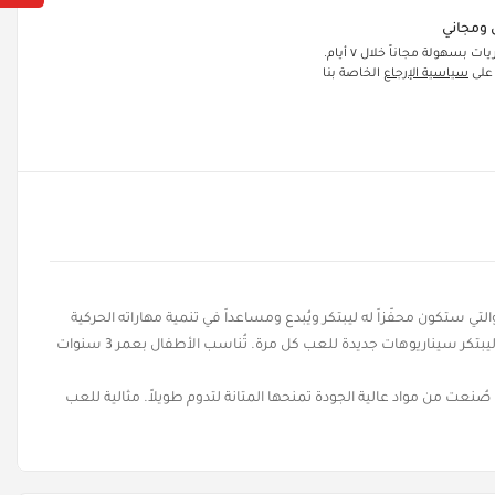
ومجاني
ت بسهولة مجاناً خلال ٧ أيام.
 على
سياسية الإرجاع
الخاصة بنا
لتي سيحتاجها طفلك للتركيب والتي ستكون محفّزاً له ليبتكر ويُبدع ومساعداً في تنمية مهاراته الحركية
الدقيقة. صُنعت من مواد عالية الجودة لتمنحها المتانة وتضمن لطفلك ساعات من اللعب الممتع مع تعليماتٍ واضحة للعب. ستكون مثالية للعب التخيّلي ليبتكر سيناريوهات جديدة للعب كل مرة. تُناسب الأطفال بعمر 3 سنوات
لعب. صُنعت من مواد عالية الجودة تمنحها المتانة لتدوم طويلاً. مثالية للعب