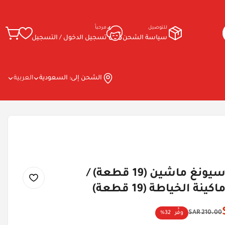
للتوصيل
مرحباً
سياسة الشحن
تسجيل الدخول / التسجيل
الشحن إلى:
السعودية
العربية
نيوغيرل - سيونغ ماشين (19 قطعة) /
نة الخياطة (19 قطعة)
210.00 SAR
وفِّر
32%