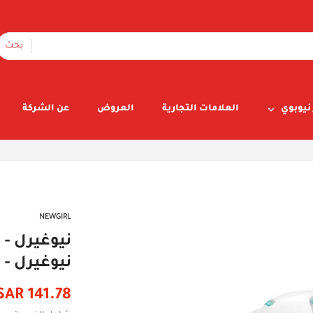
بحث
نيوبوي
العلامات التجارية
العروض
عن الشركة
NEWGIRL
نيوغيرل - ماكي
141.78 SAR
سعر
السعر