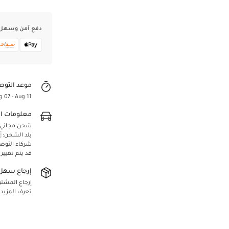
دفع آمن وسهل
موعد التوص
g 07 - Aug 11
معلومات ا
شحن مجاني لجميع 
Confirm your age
بلد الشحن: 🇸🇦 المملكة العربية السعودية
شركاء التوص
Are you 18 years old or older?
قد يتم تغيير
إرجاع سهل 
Yes, I am
No, I'm not
إرجاع المشتريا
تعرف المزيد