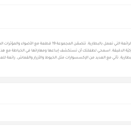
أضيفي مزيداً من المتعة والفائدة إلى وقتِ لعبِ طفلتك مع هذه الماكينة ا
ركيّة الدقيقة. اسمحي لطفلتك أن تستكشف إبداعها ومهاراتها في الخياطة مع هذه
 بالبطارية. تأتي مع العديد من الإكسسوارات مثل الخيوط والأزرار والقماش. رائعة للع