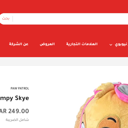
بحث
نيوبوي
العلامات التجارية
العروض
عن الشركة
PAW PATROL
umpy Skye
السعر
249.00 SAR
الأصلي
شامل الضريبة