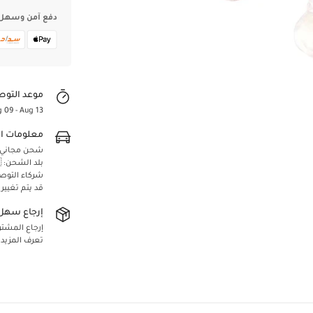
دفع آمن وسهل
موعد التوص
 09 - Aug 13
معلومات ا
شحن مجاني لجميع 
Confirm your age
بلد الشحن: 🇸🇦 المملكة العربية السعودية
شركاء التوص
قد يتم تغيير
Are you 18 years old or older?
إرجاع سهل 
Yes, I am
No, I'm not
إرجاع المشتريا
تعرف المزيد