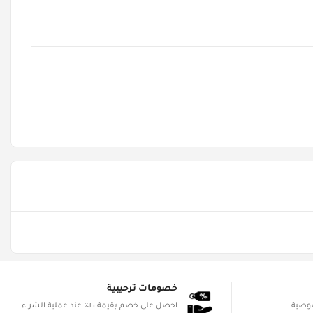
خصومات ترحيبية
صوصية
احصل على خصم بقيمة ٢٠٪ عند عملية الشراء