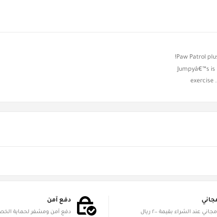
Paw Patrol plu
Jumpyâ€™s is p
exercise 
جاني
دفع آمن
الشحن مجاني عند الشراء بقيمة ٢٠٠ ريال
دفع آمن ومشفر لحماية الخ