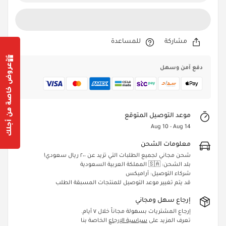
مشاركة
للمساعدة
عروض خاصة من أجلك
دفع آمن وسهل
Confirm your age
Are you 18 years old or older?
موعد التوصيل المتوقع
Aug 10 - Aug 14
Yes, I am
No, I'm not
معلومات الشحن
شحن مجاني لجميع الطلبات التي تزيد عن ٢٠٠ ريال سعودي!
بلد الشحن: 🇸🇦 المملكة العربية السعودية
شركاء التوصيل: أراميكس
قد يتم تغيير موعد التوصيل للمنتجات المسبقة الطلب
إرجاع سهل ومجاني
إرجاع المشتريات بسهولة مجاناً خلال ٧ أيام.
تعرف المزيد على
سياسية الإرجاع
الخاصة بنا