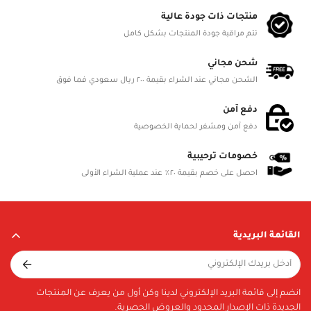
Product Dimensions
منتجات ذات جودة عالية
L 30cm, W cm, H cm
تتم مراقبة جودة المنتجات بشكل كامل
Battery Status
شحن مجاني
الشحن مجاني عند الشراء بقيمة ٢٠٠ ريال سعودي فما فوق
Battery Included
دفع آمن
Battery Details
دفع آمن ومشفر لحماية الخصوصية
Material
خصومات ترحيبية
احصل على خصم بقيمة ٢٠٪ عند عملية الشراء الأولى
Included in Package
TBA
القائمة البريدية
انضم إلى قائمة البريد الإلكتروني لدينا وكن أول من يعرف عن المنتجات
الجديدة ذات الإصدار المحدود والعروض الحصرية.