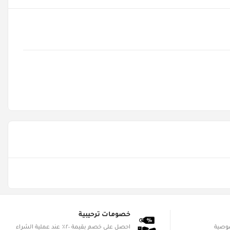
خصومات ترحيبية
صوصية
احصل على خصم بقيمة ٢٠٪ عند عملية الشراء