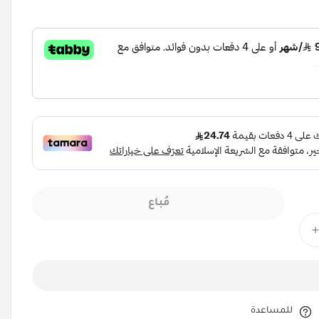
مُباع
للمساعدة