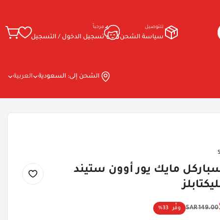
للتوصيل
مرحباً
سياسة الشحن
تسجيل الدخول / التسجيل
الشحن إلى:
السعودية
العربية
باركل مايك يور أوون ستيند
كتابلز
149.00 SAR
وفِّر
33%