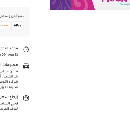
دفع آمن وسهل
موعد التوص
 09 - Aug 13
معلومات ا
Confirm your age
شحن مجاني لجميع 
بلد الشحن: 🇸🇦 المملكة العربية السعودية
Are you 18 years old or older?
شركاء التوص
قد يتم تغيير
Yes, I am
No, I'm not
إرجاع سهل 
إرجاع المشتريا
تعرف المزيد