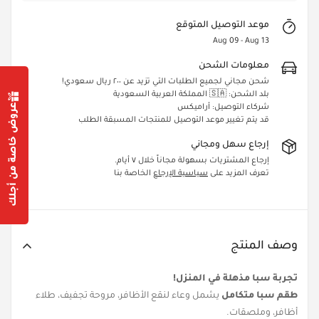
موعد التوصيل المتوقع
Aug 09 - Aug 13
معلومات الشحن
شحن مجاني لجميع الطلبات التي تزيد عن ٢٠٠ ريال سعودي!
بلد الشحن: 🇸🇦 المملكة العربية السعودية
عروض خاصة من أجلك
شركاء التوصيل: أراميكس
قد يتم تغيير موعد التوصيل للمنتجات المسبقة الطلب
Confirm your age
إرجاع سهل ومجاني
إرجاع المشتريات بسهولة مجاناً خلال ٧ أيام.
Are you 18 years old or older?
تعرف المزيد على
سياسية الإرجاع
الخاصة بنا
Yes, I am
No, I'm not
وصف المنتج
تجربة سبا مذهلة في المنزل!
طقم سبا متكامل
يشمل وعاء لنقع الأظافر، مروحة تجفيف، طلاء
أظافر، وملصقات.