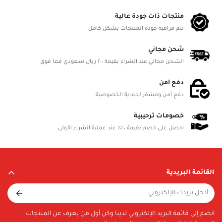
Product Dimensions
منتجات ذات جودة عالية
L 28cm, W 24cm, H 15cm
تتم مراقبة جودة المنتجات بشكل كامل
Battery Status
شحن مجاني
الشحن مجاني عند الشراء بقيمة ٢٠٠ ريال سعودي فما فوق
Battery Included
دفع آمن
Battery Details
دفع آمن ومشفر لحماية الخصوصية
Material
خصومات ترحيبية
احصل على خصم بقيمة ٢٠٪ عند عملية الشراء الأولى
Included in Package
TBA
القائمة البريدية
انضم إلى قائمة البريد الإلكتروني لدينا وكن أول من يعرف عن المنتجات