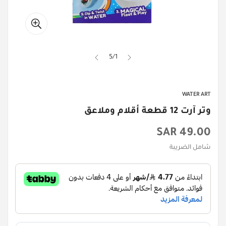
5
/
1
WATER ART
وتر آرت 12 قطعة أقلام وملاعق
السعر
49.00 SAR
الأصلي
شامل الضريبة