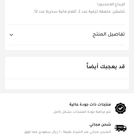
الإبداع اللامحدود!
تتضمّن: ملعقة خزفية عدد 2. أقلام مائية سحرية عدد 12.
تفاصيل المنتج
Item No.
TM-S20-WM12PK-2
قد يعجبك أيضاً
Age Groups
من ٣ - ٥ سنوات
Gender
ألعاب للجنسين
منتجات ذات جودة عالية
تتم مراقبة جودة المنتجات بشكل كامل
Product Dimensions
L 14.5cm, W 3.5cm, H 31cm
شحن مجاني
الشحن مجاني عند الشراء بقيمة ٢٠٠ ريال سعودي فما فوق