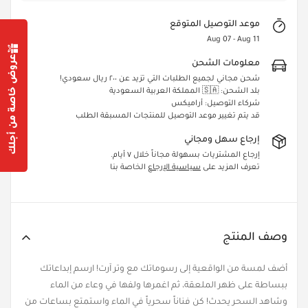
موعد التوصيل المتوقع
Aug 07 - Aug 11
عروض خاصة من أجلك
معلومات الشحن
شحن مجاني لجميع الطلبات التي تزيد عن ٢٠٠ ريال سعودي!
بلد الشحن: 🇸🇦 المملكة العربية السعودية
Confirm your age
شركاء التوصيل: أراميكس
قد يتم تغيير موعد التوصيل للمنتجات المسبقة الطلب
Are you 18 years old or older?
إرجاع سهل ومجاني
إرجاع المشتريات بسهولة مجاناً خلال ٧ أيام.
Yes, I am
No, I'm not
تعرف المزيد على
سياسية الإرجاع
الخاصة بنا
وصف المنتج
أضف لمسة من الواقعية إلى رسوماتك مع وتر آرت! ارسم إبداعاتك
ببساطة على ظهر الملعقة، ثم اغمرها ولفها في وعاء من الماء
وشاهد السحر يحدث! كن فناناً سحرياً في الماء واستمتع بساعات من