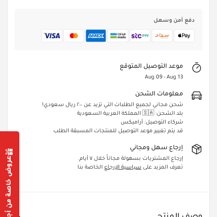
دفع آمن وسهل
موعد التوصيل المتوقع
Aug 09 - Aug 13
معلومات الشحن
شحن مجاني لجميع الطلبات التي تزيد عن ٢٠٠ ريال سعودي!
بلد الشحن: 🇸🇦 المملكة العربية السعودية
شركاء التوصيل: أراميكس
قد يتم تغيير موعد التوصيل للمنتجات المسبقة الطلب
إرجاع سهل ومجاني
عروض خاصة من أجلك
إرجاع المشتريات بسهولة مجاناً خلال ٧ أيام.
تعرف المزيد على
سياسية الإرجاع
الخاصة بنا
Confirm your age
Are you 18 years old or older?
وصف المنتج