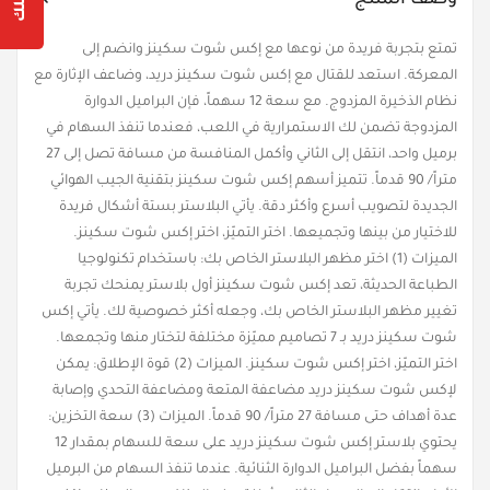
Yes, I am
No, I'm not
تمتع بتجربة فريدة من نوعها مع إكس شوت سكينز وانضم إلى
المعركة. استعد للقتال مع إكس شوت سكينز دريد، وضاعف الإثارة مع
نظام الذخيرة المزدوج. مع سعة 12 سهماً، فإن البراميل الدوارة
المزدوجة تضمن لك الاستمرارية في اللعب، فعندما تنفذ السهام في
برميل واحد، انتقل إلى الثاني وأكمل المنافسة من مسافة تصل إلى 27
متراً/ 90 قدماً. تتميز أسهم إكس شوت سكينز بتقنية الجيب الهوائي
الجديدة لتصويب أسرع وأكثر دقة. يأتي البلاستر بستة أشكال فريدة
للاختيار من بينها وتجميعها. اختر التميّز، اختر إكس شوت سكينز.
الميزات (1) اختر مظهر البلاستر الخاص بك: باستخدام تكنولوجيا
الطباعة الحديثة، تعد إكس شوت سكينز أول بلاستر يمنحك تجربة
تغيير مظهر البلاستر الخاص بك، وجعله أكثر خصوصية لك. يأتي إكس
شوت سكينز دريد بـ 7 تصاميم مميّزة مختلفة لتختار منها وتجمعها.
اختر التميّز، اختر إكس شوت سكينز. الميزات (2) قوة الإطلاق: يمكن
لإكس شوت سكينز دريد مضاعفة المتعة ومضاعفة التحدي وإصابة
عدة أهداف حتى مسافة 27 متراً/ 90 قدماً. الميزات (3) سعة التخزين:
يحتوي بلاستر إكس شوت سكينز دريد على سعة للسهام بمقدار 12
سهماً بفضل البراميل الدوارة الثنائية. عندما تنفذ السهام من البرميل