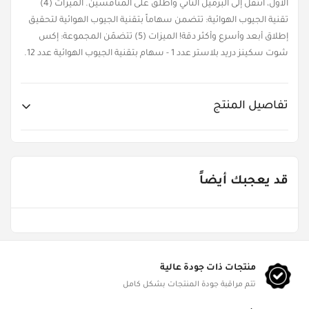
الأول، انتقل إلى البرميل الثاني وأطلق على المنافسين. الميزات (4)
تقنية الجيوب الهوائية: تتضمن سهاماً بتقنية الجيوب الهوائية لتحقيق
إطلاق أبعد وأسرع وأكثر دقة! الميزات (5) تتضمّن المجموعة: إكس
شوت سكينز دريد بلاستر عدد 1 - سهام بتقنية الجيوب الهوائية عدد 12.
تفاصيل المنتج
Item No.
XS-36517-A
قد يعجبك أيضاً
Age Groups
من ٨ - ١٣ سنة
Gender
ألعاب الأولاد
منتجات ذات جودة عالية
تتم مراقبة جودة المنتجات بشكل كامل
Product Dimensions
L 42cm, W 6.3cm, H 26.5cm