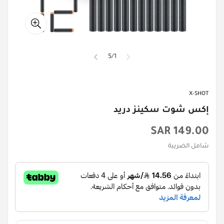
5
/
1
X-SHOT
إكس شوت سكينز دريد
السعر
149.00 SAR
الأصلي
شامل الضريبة