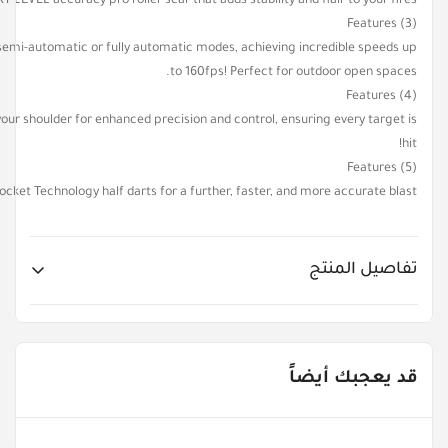
VEL accuracy pro roller scar that adds stability and flair to your fires.
Features (3)
emi-automatic or fully automatic modes, achieving incredible speeds up
to 160fps! Perfect for outdoor open spaces.
Features (4)
r shoulder for enhanced precision and control, ensuring every target is
hit!
Features (5)
et Technology half darts for a further, faster, and more accurate blast!
تفاصيل المنتج
Item No.
XS-36821
قد يعجبك أيضاً
Age Groups
5 - 8 Years