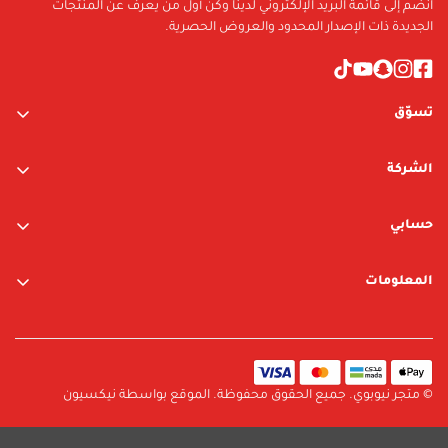
انضم إلى قائمة البريد الإلكتروني لدينا وكن أول من يعرف عن المنتجات
الجديدة ذات الإصدار المحدود والعروض الحصرية.
تسوّق
ألعاب الأولاد
الشركة
ألعاب البنات
عن الشركة
متجر نيوبوي
حسابي
اتصل بنا
متجر ليغو
تسجيل الدخول / التسجيل
المعلومات
العلامات التجارية
قائمة الرغبات
الشروط والأحكام
البحث
سياسة الخصوصية
سياسة الإرجاع والتبديل
© متجر نيوبوي. جميع الحقوق محفوظة. الموقع بواسطة نيكسيون
سياسة الشحن