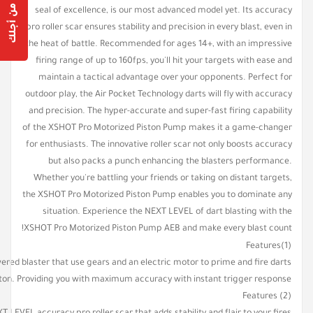
Are you 18 years old or older?
seal of excellence, is our most advanced model yet. Its accuracy
pro roller scar ensures stability and precision in every blast, even in
the heat of battle. Recommended for ages 14+, with an impressive
Yes, I am
No, I'm not
firing range of up to 160fps, you'll hit your targets with ease and
maintain a tactical advantage over your opponents. Perfect for
outdoor play, the Air Pocket Technology darts will fly with accuracy
and precision. The hyper-accurate and super-fast firing capability
of the XSHOT Pro Motorized Piston Pump makes it a game-changer
for enthusiasts. The innovative roller scar not only boosts accuracy
but also packs a punch enhancing the blasters performance.
Whether you're battling your friends or taking on distant targets,
the XSHOT Pro Motorized Piston Pump enables you to dominate any
situation. Experience the NEXT LEVEL of dart blasting with the
XSHOT Pro Motorized Piston Pump AEB and make every blast count!
Features(1)
wered blaster that use gears and an electric motor to prime and fire darts
ton. Providing you with maximum accuracy with instant trigger response.
Features (2)