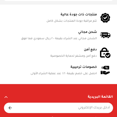
Gender
Boys
منتجات ذات جودة عالية
تتم مراقبة جودة المنتجات بشكل كامل
Product Dimensions
L 74.5cm, W 6.3cm, H 37cm
شحن مجاني
الشحن مجاني عند الشراء بقيمة ٢٠٠ ريال سعودي فما فوق
Battery Status
Not Required
دفع آمن
دفع آمن ومشفر لحماية الخصوصية
Battery Included
No
خصومات ترحيبية
احصل على خصم بقيمة ٢٠٪ عند عملية الشراء الأولى
Battery Details
NA
القائمة البريدية
Material
Included in Package
TBA