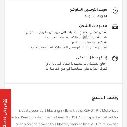
موعد التوصيل المتوقع
Aug 10 - Aug 14
معلومات الشحن
شحن مجاني لجميع الطلبات التي تزيد عن ٢٠٠ ريال سعودي!
بلد الشحن: 🇸🇦 المملكة العربية السعودية
شركاء التوصيل: أراميكس
قد يتم تغيير موعد التوصيل للمنتجات المسبقة الطلب
إرجاع سهل ومجاني
إرجاع المشتريات بسهولة مجاناً خلال ٧ أيام.
تعرف المزيد على
سياسية الإرجاع
الخاصة بنا
وصف المنتج
عروض خاصة من أجلك
Elevate your dart blasting skills with the XSHOT Pro Motorized
Piston Pump blaster, the first ever XSHOT AEB! Expertly crafted for
Confirm your age
precision and power, this blaster, marked by XSHOT's renowned