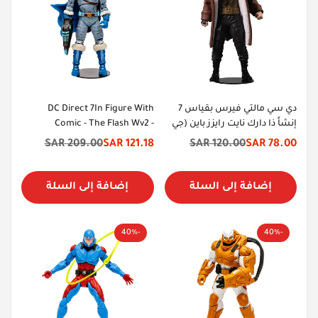
دي سي مالتي فيرس بقياس 7
DC Direct 7In Figure With
إنشاً ذا دارك نايت رايزز باين (جي
Comic - The Flash Wv2 -
إل)
Captain Cold - Variant (Gold
209.00 SAR
121.18 SAR
120.00 SAR
78.00 SAR
سعر
السعر
سعر
السعر
Label)
الخصم
الأصلي
الخصم
الأصلي
إضافة إلى السلة
إضافة إلى السلة
-40%
-40%