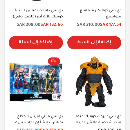
دي سي كولليكتر ميغافيغ
دي سي دايركت بقياس 7 إنشاً
سوابثينغ
كوميك بلاك آدم (ملصق ذهبي)
209.00 SAR
132.66 SAR
210.00 SAR
177.54 SAR
سعر
السعر
سعر
السعر
الخصم
الأصلي
الخصم
الأصلي
إضافة إلى السلة
إضافة إلى السلة
-17%
دي سي دايركت كوميك ميغا
دي سي مالتي فيرس 3 قطع
فيجر شخصية فلاش غوريلا
بقياس 7 إنشاً إن دجاستس 2
جرود
(باتمان/د.فيت/ سوبرغيرل).