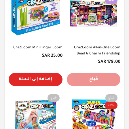
NEW
CraZLoom Mini Finger Loom
CraZLoom All-in-One Loom
Bead & Charm Friendship
السعر
25.00 SAR
Studio
السعر
الأصلي
179.00 SAR
الأصلي
مُباع
إضافة إلى السلة
مُباع
مُباع
-25%