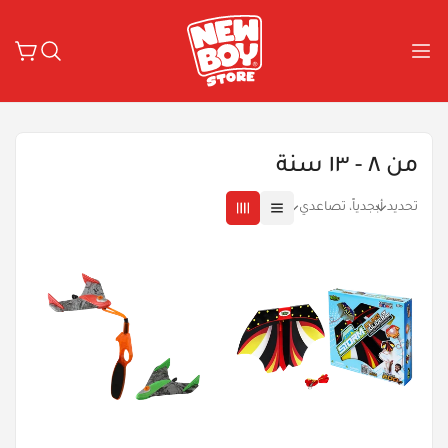
من ٨ - ١٣ سنة
تحديد
أبجدياً، تصاعدي