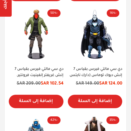
Yes, I am
No, I'm not
-50%
-16%
دي سي مالتي فيرس بقياس 7
دي سي مالتي فيرس بقياس 7
إنش ديوك توماس (دارك نايتس
إنش غريفتر إنفينيت فرونتير.
ميتال)
209.00 SAR
102.54 SAR
149.00 SAR
124.00 SAR
سعر
السعر
سعر
السعر
الخصم
الأصلي
الخصم
الأصلي
إضافة إلى السلة
إضافة إلى السلة
-42%
-35%