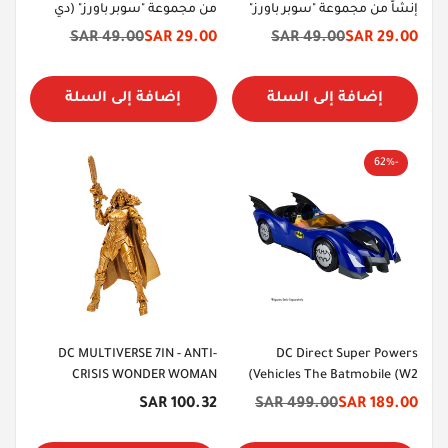
إنشاً من مجموعة "سوبر باورز"
من مجموعة "سوبر باورز" (دي
(دي سي دايركت)
سي ريبيرث) من دي سي دايركت.
49.00 SAR
29.00 SAR
49.00 SAR
29.00 SAR
سعر
السعر
سعر
السعر
الخصم
الأصلي
الخصم
الأصلي
إضافة إلى السلة
إضافة إلى السلة
-62%
DC MULTIVERSE 7IN - ANTI-
DC Direct Super Powers
CRISIS WONDER WOMAN
Vehicles The Batmobile (W2)
السعر
100.32 SAR
499.00 SAR
189.00 SAR
سعر
السعر
الأصلي
الخصم
الأصلي