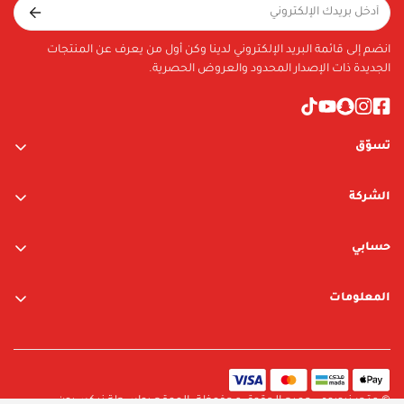
انضم إلى قائمة البريد الإلكتروني لدينا وكن أول من يعرف عن المنتجات
الجديدة ذات الإصدار المحدود والعروض الحصرية.
تسوّق
ألعاب الأولاد
الشركة
ألعاب البنات
عن الشركة
متجر نيوبوي
حسابي
اتصل بنا
متجر ليغو
تسجيل الدخول / التسجيل
المعلومات
العلامات التجارية
قائمة الرغبات
الشروط والأحكام
البحث
سياسة الخصوصية
سياسة الإرجاع والتبديل
© متجر نيوبوي. جميع الحقوق محفوظة. الموقع بواسطة نيكسيون