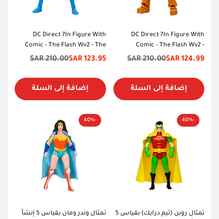
DC Direct 7In Figure With
DC Direct 7In Figure With
Comic - The Flash Wv2 - The
Comic - The Flash Wv2 -
Atom (Ryan Choi)
Heatwave
210.00 SAR
123.95 SAR
210.00 SAR
124.99 SAR
سعر
السعر
سعر
السعر
الخصم
الأصلي
الخصم
الأصلي
إضافة إلى السلة
إضافة إلى السلة
-40%
-40%
تمثال روبن (تيم درايك) بقياس 5
تمثال وندر ومان بقياس 5 إنشاً