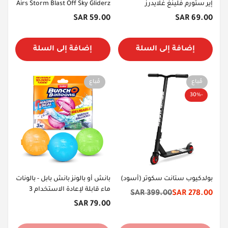
إير ستورم فلينغ غلايدرز
Airs Storm Blast Off Sky Gliderz
السعر
السعر
59.00 SAR
69.00 SAR
الأصلي
الأصلي
إضافة إلى السلة
إضافة إلى السلة
مُباع
مُباع
-30%
بولدكيوب ستانت سكوتر (أسود)
بانش أو بالونز بانش بابل - بالونات
ماء قابلة لإعادة الاستخدام 3
399.00 SAR
278.00 SAR
سعر
السعر
قطع
السعر
79.00 SAR
الخصم
الأصلي
الأصلي