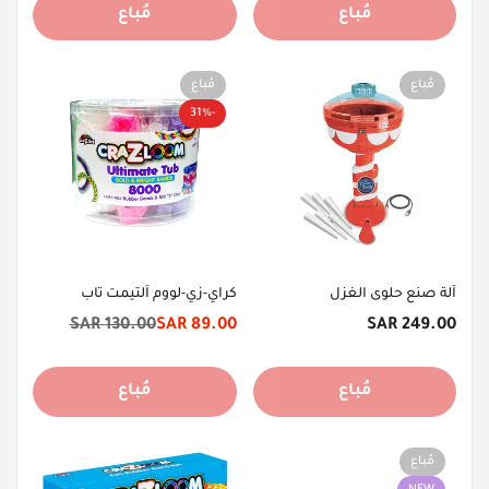
مُباع
مُباع
مُباع
مُباع
-31%
آلة صنع حلوى الغزل
كراي-زي-لووم آلتيمت تاب
السعر
130.00 SAR
89.00 SAR
249.00 SAR
سعر
السعر
الأصلي
الخصم
الأصلي
مُباع
مُباع
مُباع