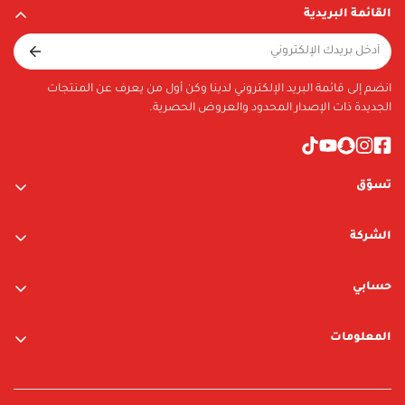
القائمة البريدية
انضم إلى قائمة البريد الإلكتروني لدينا وكن أول من يعرف عن المنتجات
الجديدة ذات الإصدار المحدود والعروض الحصرية.
تسوّق
ألعاب الأولاد
الشركة
ألعاب البنات
عن الشركة
متجر نيوبوي
حسابي
اتصل بنا
متجر ليغو
تسجيل الدخول / التسجيل
المعلومات
العلامات التجارية
قائمة الرغبات
الشروط والأحكام
البحث
سياسة الخصوصية