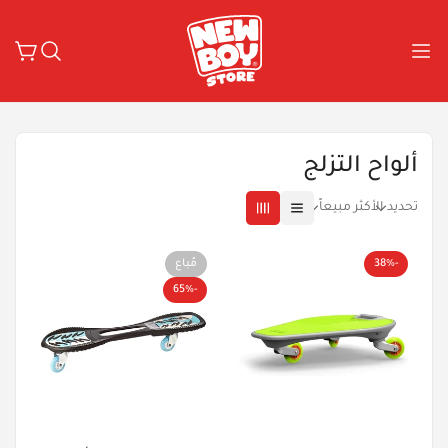
ألواح التزلج
تحديد
الأكثر مبيعاً
-38%
مُباع
-65%