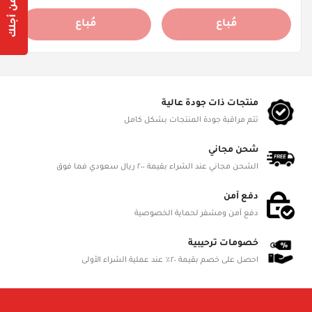
Are you 18 years old or older?
مُباع
مُباع
Yes, I am
No, I'm not
منتجات ذات جودة عالية
تتم مراقبة جودة المنتجات بشكل كامل
شحن مجاني
الشحن مجاني عند الشراء بقيمة ٢٠٠ ريال سعودي فما فوق
دفع آمن
دفع آمن ومشفر لحماية الخصوصية
خصومات ترحيبية
احصل على خصم بقيمة ٢٠٪ عند عملية الشراء الأولى