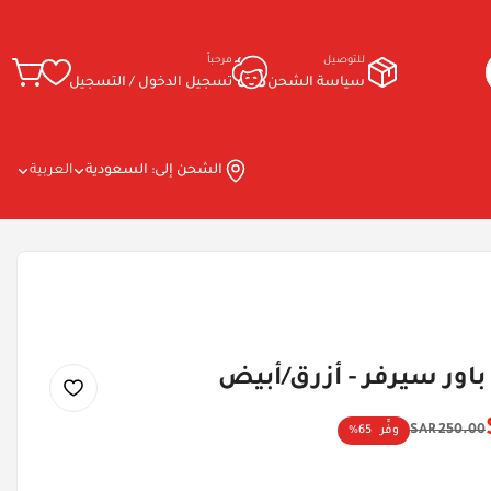
للتوصيل
مرحباً
سياسة الشحن
تسجيل الدخول / التسجيل
الشحن إلى:
السعودية
العربية
باور سيرفر - أزرق/أبيض
250.00 SAR
وفِّر
65%