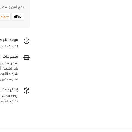
دفع آمن وسهل
موعد التوص
g 07 - Aug 11
معلومات ا
شحن مجاني لجميع 
بلد الشحن: 🇸🇦 المملكة العربية السعودية
شركاء التوص
قد يتم تغيير
إرجاع سهل 
Confirm your age
إرجاع المشتريا
تعرف المزيد
Are you 18 years old or older?
Yes, I am
No, I'm not