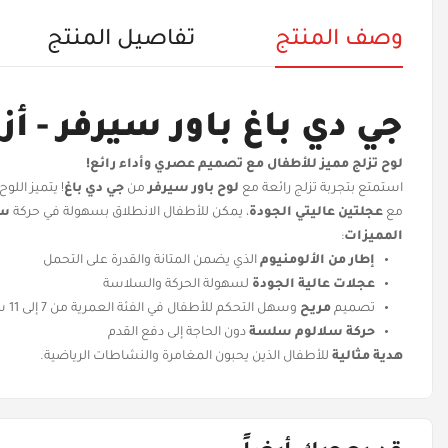
وصف المنتج
تفاصيل المنتج
جي دي باغ باور سيرفر - أ
لوح تزلج مميز للأطفال مع تصميم عصري وأداء رائع!
استمتع بتجربة تزلج رائعة مع
لوح باور سيرفر
من
جي دي باغ
! يتميز الل
مع
عجلتين عاليتي الجودة
، يمكن للأطفال الانطلاق بسهولة في حركة
سل
المميزات
:
إطار من الألومنيوم
الذي يضمن المتانة والقدرة على التحمل
عجلات عالية الجودة
لسهولة الحركة والسلاسة
تصميم
مريح
وسهل التحكم للأطفال في الفئة العمرية من 7 إلى 11 سنة
حركة سلالوم سلسة
دون الحاجة إلى دفع القدم
هدية مثالية
للأطفال الذين يحبون المغامرة والنشاطات الرياضية.