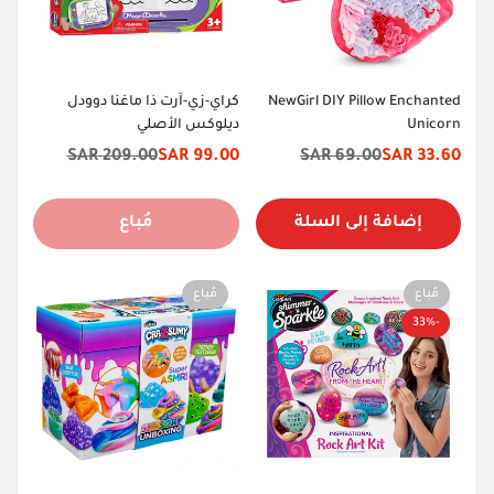
NewGirl DIY Pillow Enchanted
كراي-زي-آرت ذا ماغنا دوودل
Unicorn
ديلوكس الأصلي
209.00 SAR
99.00 SAR
69.00 SAR
33.60 SAR
سعر
السعر
سعر
السعر
الخصم
الأصلي
الخصم
الأصلي
إضافة إلى السلة
مُباع
مُباع
مُباع
-33%