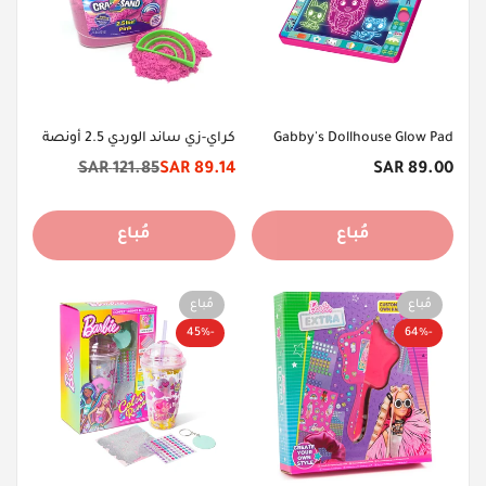
Gabby's Dollhouse Glow Pad
كراي-زي ساند الوردي 2.5 أونصة
السعر
121.85 SAR
89.14 SAR
89.00 SAR
سعر
السعر
الأصلي
الخصم
الأصلي
مُباع
مُباع
مُباع
مُباع
-45%
-64%