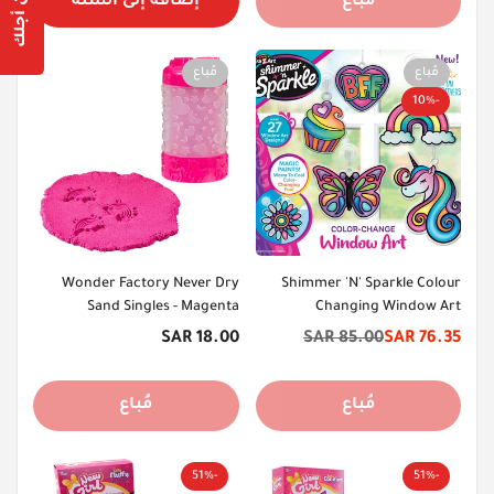
مُباع
إضافة إلى السلة
Yes, I am
No, I'm not
مُباع
مُباع
-10%
Wonder Factory Never Dry
Shimmer 'N' Sparkle Colour
Sand Singles - Magenta
Changing Window Art
السعر
18.00 SAR
85.00 SAR
76.35 SAR
سعر
السعر
الأصلي
الخصم
الأصلي
مُباع
مُباع
-51%
-51%