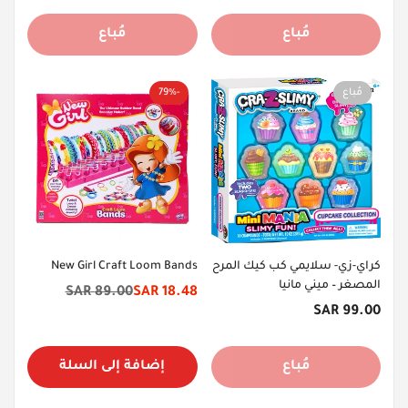
مُباع
مُباع
مُباع
-79%
كراي-زي- سلايمي كب كيك المرح
New Girl Craft Loom Bands
المصغر – ميني مانيا
89.00 SAR
18.48 SAR
سعر
السعر
السعر
99.00 SAR
الخصم
الأصلي
الأصلي
مُباع
إضافة إلى السلة