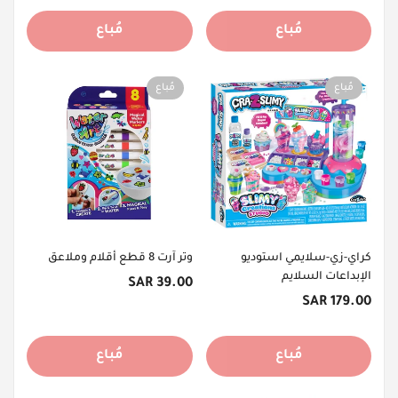
مُباع
مُباع
مُباع
مُباع
كراي-زي-سلايمي استوديو
وتر آرت 8 قطع أقلام وملاعق
الإبداعات السلايم
السعر
39.00 SAR
السعر
الأصلي
179.00 SAR
الأصلي
مُباع
مُباع