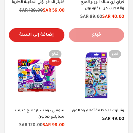
كراي-زي ساند الرولر المرح
غليتز آند غو لوّني الحقيبة الطرية
والعجيب من نيكلوديون
129.00 SAR
56.00 SAR
سعر
السعر
99.00 SAR
40.00 SAR
سعر
السعر
الخصم
الأصلي
الخصم
الأصلي
مُباع
إضافة إلى السلة
مُباع
مُباع
-18%
وتر آرت 12 قطعة أقلام وملاعق
سوفتي دوه سباركلينغ ميرميد
ستايلنغ صالون
السعر
49.00 SAR
الأصلي
120.00 SAR
98.00 SAR
سعر
السعر
الخصم
الأصلي