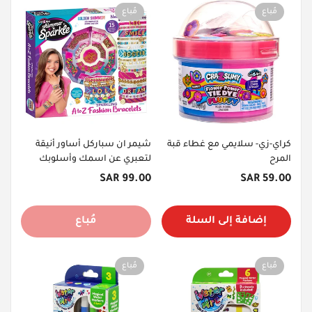
مُباع
مُباع
كراي-زي- سلايمي مع غطاء قبة
شيمر ان سباركل أساور أنيقة
المرح
لتعبري عن اسمك وأسلوبك
بحروف A-Z
السعر
السعر
99.00 SAR
59.00 SAR
الأصلي
الأصلي
إضافة إلى السلة
مُباع
مُباع
مُباع