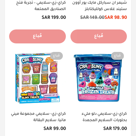
شيمر ان سباركل مايك يور أوون
كراي-زي-سلايمي – تجربة فتح
ستيند غلاس كولليكتابلز
الصناديق الممتعة
السعر
199.00 SAR
149.00 SAR
98.90 SAR
سعر
السعر
الأصلي
الخصم
الأصلي
مُباع
مُباع
مُباع
مُباع
كراي-زي-سلايمي دلو مليء
كراي-زي- سلايمي مجموعة ميني
بحلويات السلايم المجمدة
مانيا: سلايم البقالة
السعر
السعر
99.00 SAR
179.00 SAR
الأصلي
الأصلي