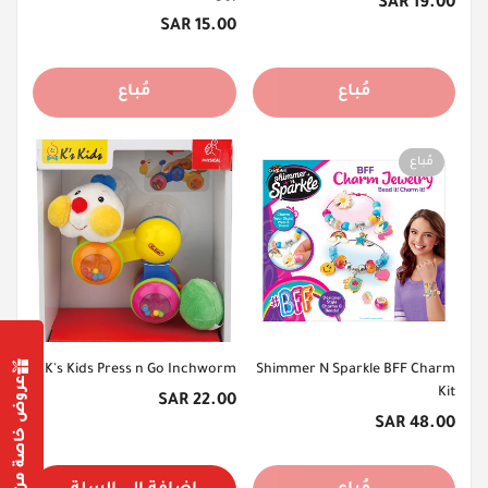
السعر
19.00 SAR
الأصلي
السعر
15.00 SAR
الأصلي
مُباع
مُباع
مُباع
K's Kids Press n Go Inchworm
Shimmer N Sparkle BFF Charm
عروض خاصة من أجلك
Kit
السعر
22.00 SAR
السعر
الأصلي
48.00 SAR
Confirm your age
الأصلي
Are you 18 years old or older?