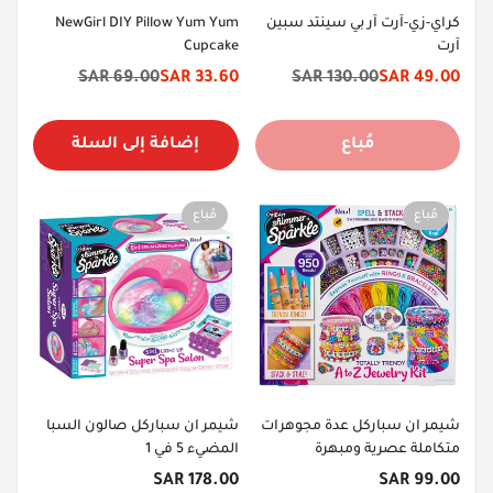
كراي-زي-آرت آر بي سينتد سبين
NewGirl DIY Pillow Yum Yum
آرت
Cupcake
69.00 SAR
33.60 SAR
130.00 SAR
49.00 SAR
سعر
السعر
سعر
السعر
الخصم
الأصلي
الخصم
الأصلي
مُباع
إضافة إلى السلة
مُباع
مُباع
شيمر ان سباركل عدة مجوهرات
شيمر ان سباركل صالون السبا
متكاملة عصرية ومبهرة
المضيء 5 في 1
السعر
السعر
178.00 SAR
99.00 SAR