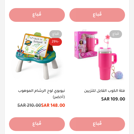
الأصلي
الأصلي
مُباع
مُباع
مُباع
مُباع
-29%
فلة الكوب القابل للتزيين
نيوبوي لوح الرسّام الموهوب
(أخضر)
السعر
109.00 SAR
الأصلي
210.00 SAR
148.00 SAR
سعر
السعر
الخصم
الأصلي
مُباع
مُباع