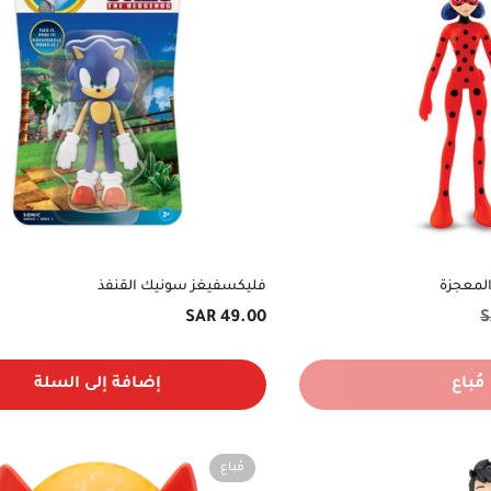
المعجزة
فليكسفيغز سونيك القنفذ
السعر
49.00 SAR
الأصلي
مُباع
إضافة إلى السلة
مُباع