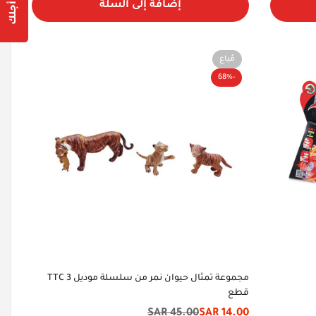
إضافة إلى السلة
مُباع
-68%
مجموعة تمثال حيوان نمر من سلسلة موديل TTC 3
قطع
45.00 SAR
14.00 SAR
سعر
السعر