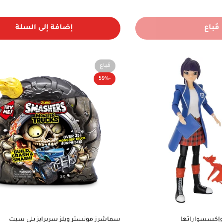
مُباع
إضافة إلى السلة
مُباع
-59%
سماشرز مونستر ويلز سربرايز بلي سيت