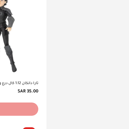
تارا دانكان 1:12 كال درع وإكسسوارات
السعر
35.00 SAR
الأصلي