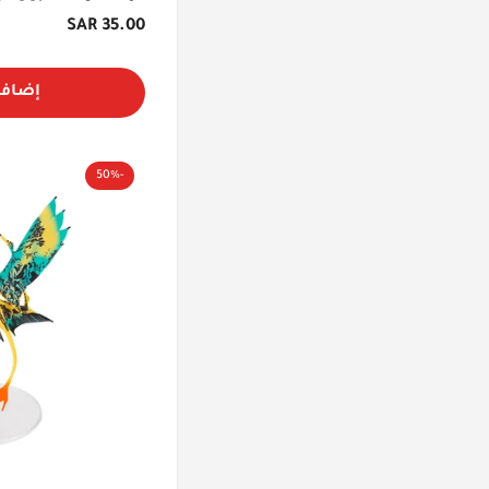
السعر
35.00 SAR
الأصلي
إضافة
-50%