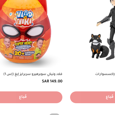
فلاد ونيكي سوبرهيرو سربرايز إيغ (إس 1)
السعر
149.00 SAR
الأصلي
مُباع
مُباع