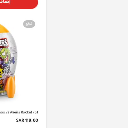
إضافة
مُباع
s vs Aliens Rocket (S1)
السعر
119.00 SAR
الأصلي