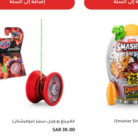
 إلى السلة
إضافة إلى السلة
Yes, I am
No, I'm not
Smasher Dino
فلايرينغ يو ويرل سبينر (بروفيشنال)
السعر
39.00 SAR
الأصلي