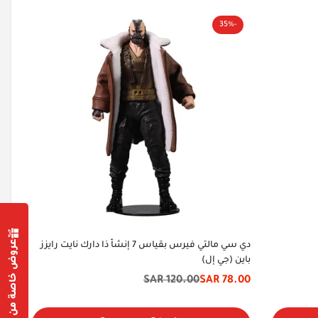
-35%
عروض خاصة من أجلك
دي سي مالتي فيرس بقياس 7 إنشاً ذا دارك نايت رايزز
باين (جي إل)
120.00 SAR
78.00 SAR
سعر
السعر
الخصم
الأصلي